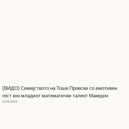
(ВИДО) Семејството на Тоше Проески со емотивен
гест кон младиот математички талент Македон
07.08.2026