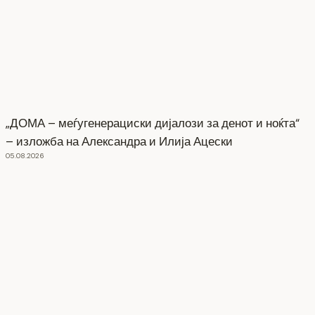
„ДОМА – меѓугенерациски дијалози за денот и ноќта“
– изложба на Александра и Илија Ацески
05.08.2026