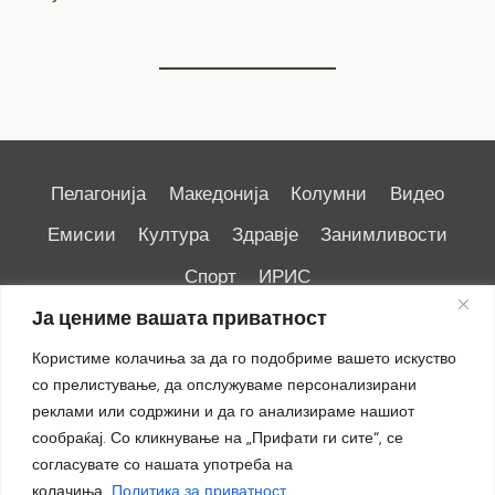
Пелагонија
Македонија
Колумни
Видео
Емисии
Култура
Здравје
Занимливости
Спорт
ИРИС
Ја цениме вашата приватност
Користиме колачиња за да го подобриме вашето искуство
со прелистување, да опслужуваме персонализирани
реклами или содржини и да го анализираме нашиот
Импресум
|
Маркетинг
сообраќај. Со кликнување на „Прифати ги сите“, се
согласувате со нашата употреба на
колачиња.
Политика за приватност