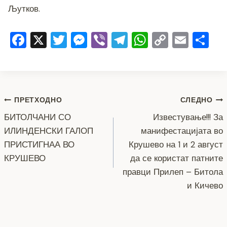
Љутков.
F
X
T
M
Vi
T
W
C
E
S
a
wi
e
b
el
h
o
m
h
c
tt
ss
er
e
at
p
ai
ar
e
er
e
gr
s
y
l
e
Навигација
b
n
a
A
Li
ПРЕТХОДНО
СЛЕДНО
o
g
m
p
n
БИТОЛЧАНИ СО
Известување!!! За
на
ИЛИНДЕНСКИ ГАЛОП
манифестацијата во
o
er
p
k
напис
ПРИСТИГНАА ВО
Крушево на 1 и 2 август
k
КРУШЕВО
да се користат патните
правци Прилеп – Битола
и Кичево