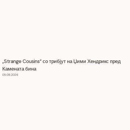
„Strange Cousins“ со трибјут на Џими Хендрикс пред
Камената бина
05.08.2026