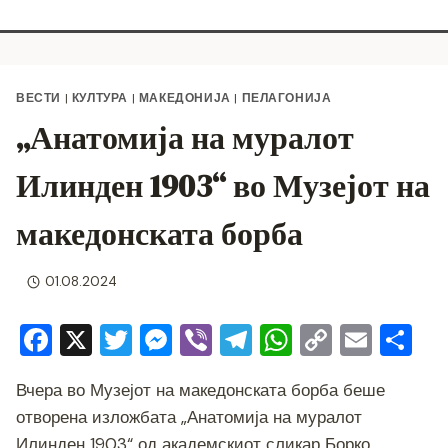
ВЕСТИ
|
КУЛТУРА
|
МАКЕДОНИЈА
|
ПЕЛАГОНИЈА
„Анатомија на муралот
Илинден 1903“ во Музејот на
македонската борба
01.08.2024
F
X
T
M
Vi
T
W
C
E
S
a
wi
e
b
el
h
o
m
h
Вчера во Музејот на македонската борба беше
c
tt
ss
er
e
at
p
ai
ar
отворена изложбата „Анатомија на муралот
e
er
e
gr
s
y
l
e
Илинден 1903“ од академскиот сликар Борко