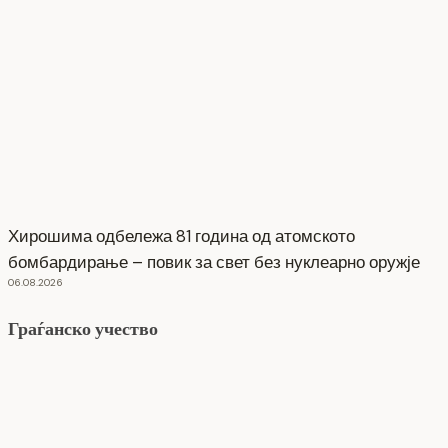
Хирошима одбележа 81 година од атомското
бомбардирање – повик за свет без нуклеарно оружје
06.08.2026
Граѓанско учество