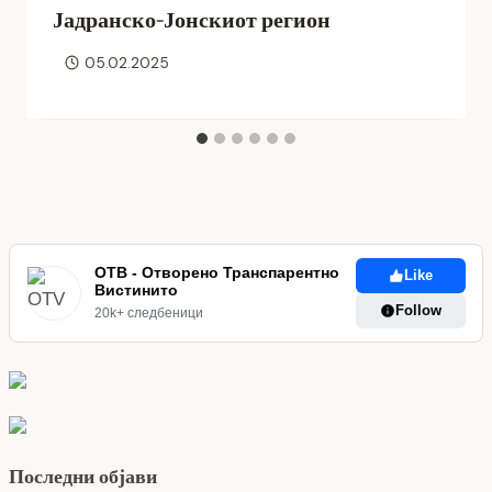
Јадранско-Јонскиот регион
05.02.2025
ОТВ - Отворено Транспарентно
Like
Вистинито
Follow
20k+ следбеници
Последни објави