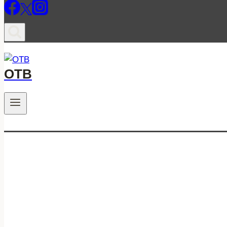
ОТВ
.