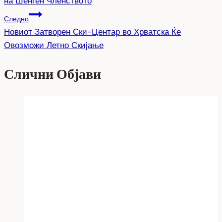
на Шенген Членството
напис
Следно
Новиот Затворен Ски-Центар во Хрватска Ќе
Овозможи Летно Скијање
Слични Објави