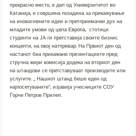
прекрасно место, е дел од Универзитетот во
Катанија, е совршена позадина за прикажување
на иновативните идеи и претприемачки дух на
младите умови од цела Европа, стотици
студенти на ЈА ги претставија своите бизнис
концепти, на овој натпревар. На Првиот ден од
настанот беа прикажани презентациите пред
стручна жири комисија додека на вториот ден
на штандови се претставуваат производите или
услугите. „ Нашиот штанд беше еден од
најпосетуваните“, изјавија учесниците СОУ
Ѓорче Петров Прилеп.