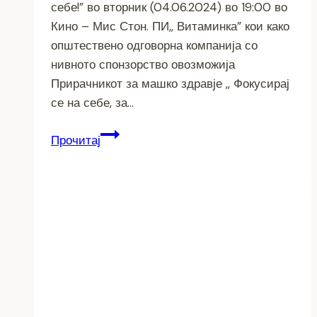
себе!” во вторник (04.06.2024) во 19:00 во
Кино – Мис Стон. ПИ,, Витаминка” кои како
општествено одговорна компанија со
нивното спонзорство овозможија
Прирачникот за машко здравје ,, Фокусирај
се на себе, за…
Промоција
Прочитај
на
Прирачник
за
машко
здравје
,,Фокусирај
се
на
себе,