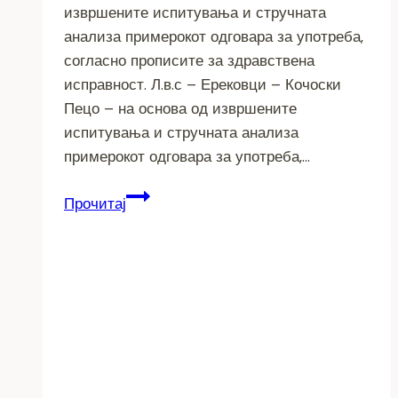
извршените испитувања и стручната
анализа примерокот одговара за употреба,
согласно прописите за здравствена
исправност. Л.в.с – Ерековци – Кочоски
Пецо – на основа од извршените
испитувања и стручната анализа
примерокот одговара за употреба,…
Известување
Прочитај
од
Општина
Прилеп
за
квалитетот
на
водата
во