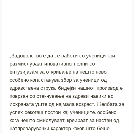
„Задоволство е да се работи со ученици кои
размислуваат иновативно, полни со
ентузијазам за откривање на нешто ново,
особено кога станува збор за ученици од
здравствена струка, бидејќи нашиот производ е
поврзан со стекнување на здрави навики во
исхраната уште од најмала возраст. Желбата за
успех секогаш постои кај учениците, особено
кога нешто смислуваат, креираат за настан од
натпреварувачки карактер каков што беше