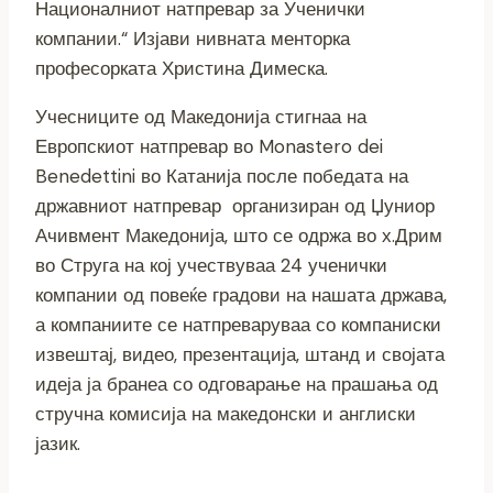
Националниот натпревар за Ученички
компании.“ Изјави нивната менторка
професорката Христина Димеска.
Учесниците од Македонија стигнаа на
Европскиот натпревар во Monastero dei
Benedettini во Катанија после победата на
државниот натпревар организиран од Џуниор
Ачивмент Македонија, што се одржа во х.Дрим
во Струга на кој учествуваа 24 ученички
компании од повеќе градови на нашата држава,
а компаниите се натпреваруваа со компаниски
извештај, видео, презентација, штанд и својата
идеја ја бранеа со одговарање на прашања од
стручна комисија на македонски и англиски
јазик.