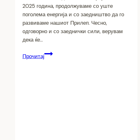
2025 година, продолжуваме со уште
поголема енергија и со заедништво да го
развиваме нашиот Прилеп. Чесно,
одговорно и со заеднички сили, верувам
дека ќе…
Среќна
Прочитај
Нова
година
Прилеп
–
почеток
на
2025
со
многу
оптимизам