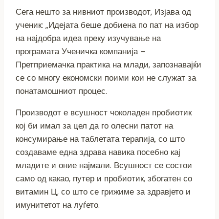
Сега нешто за нивниот производот, Изјава од
ученик: „Идејата беше добиена по пат на избор
на најдобра идеа преку изучување на
програмата Ученичка компанија –
Претприемачка практика на млади, запознавајќи
се со многу економски поими кои не служат за
понатамошниот процес.
Производот е всушност чоколаден пробиотик
кој би имал за цел да го олесни патот на
консумирање на таблетата терапија, со што
создаваме една здрава навика посебно кај
младите и оние најмали. Всушност се состои
само од какао, путер и пробиотик, збогатен со
витамин Ц, со што се грижиме за здравјето и
имунитетот на луѓето.