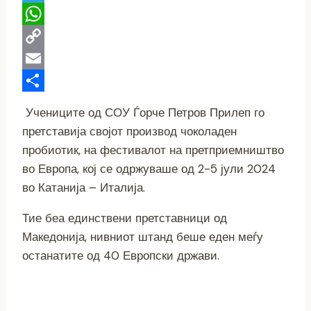
Telegram
WhatsApp
Copy
Link
Email
Share
Учениците од СОУ Ѓорче Петров Прилеп го
претставија својот производ чоколаден
пробиотик, на фестивалот на претприемништво
во Европа, кој се одржуваше од 2-5 јули 2024
во Катанија – Италија.
Тие беа единствени претставници од
Македонија, нивниот штанд беше еден меѓу
останатите од 40 Европски држави.