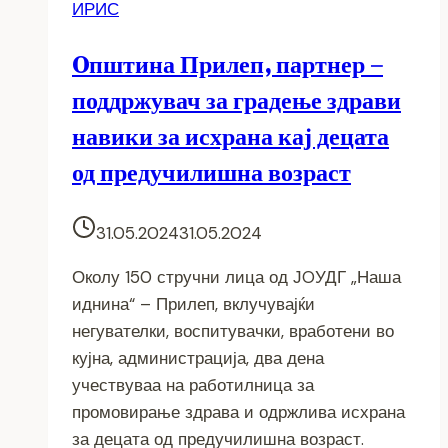
ИРИС
Oпштина Прилеп, партнер –
поддржувач за градење здрави
навики за исхрана кај децата
од предучилишна возраст
31.05.2024
31.05.2024
Околу 150 стручни лица од ЈOУДГ „Наша
иднина“ – Прилеп, вклучувајќи
негувателки, воспитувачки, вработени во
кујна, администрација, два дена
учествуваа на работилница за
промовирање здрава и одржлива исхрана
за децата од предучилишна возраст.