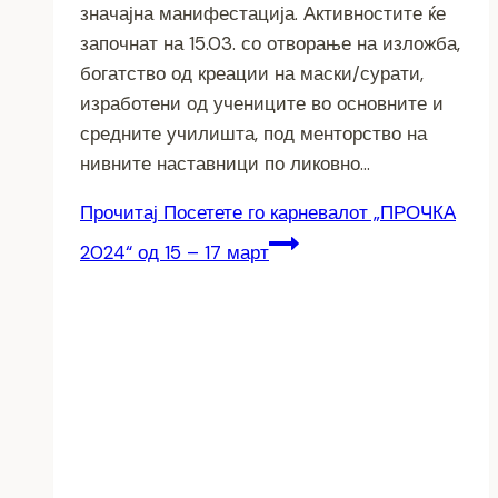
значајна манифестација. Активностите ќе
започнат на 15.03. со отворање на изложба,
богатство од креации на маски/сурати,
изработени од учениците во основните и
средните училишта, под менторство на
нивните наставници по ликовно…
Прочитај
Посетете го карневалот „ПРОЧКА
2024“ од 15 – 17 март