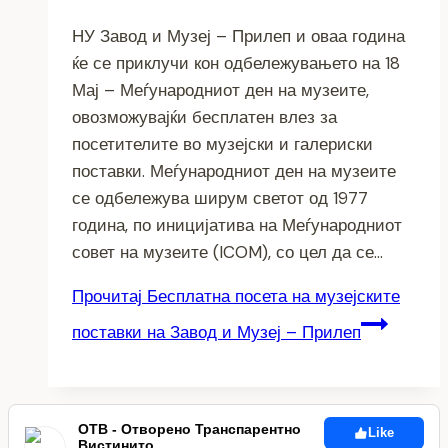
НУ Завод и Музеј – Прилеп и оваа година
ќе се приклучи кон одбележувањето на 18
Мај – Меѓународниот ден на музеите,
овозможувајќи бесплатен влез за
посетителите во музејски и галериски
поставки. Меѓународниот ден на музеите
се одбележува ширум светот од 1977
година, по иницијатива на Меѓународниот
совет на музеите (ICOM), со цел да се…
Прочитај
Бесплатна посета на музејските
поставки на Завод и Музеј – Прилеп
ОТВ - Отворено Транспарентно
Like
Вистинито