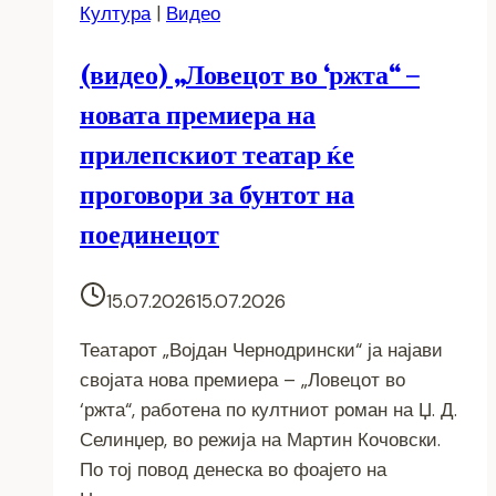
Култура
|
Видео
(видео) „Ловецот во ‘ржта“ –
новата премиера на
прилепскиот театар ќе
проговори за бунтот на
поединецот
15.07.2026
15.07.2026
Театарот „Војдан Чернодрински“ ја најави
својата нова премиера – „Ловецот во
‘ржта“, работена по култниот роман на Џ. Д.
Селинџер, во режија на Мартин Кочовски.
По тој повод денеска во фоајето на