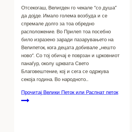
Отсекогаш, Велигден го чекале “со душа”
да дојде. Имало голема возбуда и се
спремале долго за тоа обредно
расположение. Во Прилеп тоа посебно
било изразено заради пазарувањето на
Велипеток, кога децата добивале „нешто
ново“. Со тој обичај е поврзан и црковниот
панаѓур, околу црквата Свето
Благовештение, кој и сега се одржува
секоја година. Во народното…
Прочитај
Велики Петок или Распнат петок