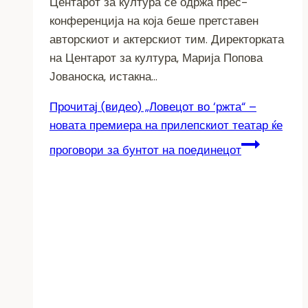
Центарот за култура се одржа прес-
конференција на која беше претставен
авторскиот и актерскиот тим. Директорката
на Центарот за култура, Марија Попова
Јованоска, истакна…
Прочитај
(видео) „Ловецот во ‘ржта“ –
новата премиера на прилепскиот театар ќе
проговори за бунтот на поединецот