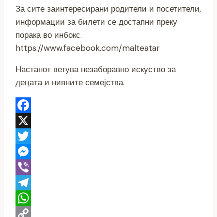
За сите заинтересирани родители и посетители,
информации за билети се достапни преку
порака во инбокс.
https://www.facebook.com/malteatar
Настанот ветува незаборавно искуство за
децата и нивните семејства.
Facebook
X
Twitter
Messenger
Viber
Telegram
WhatsApp