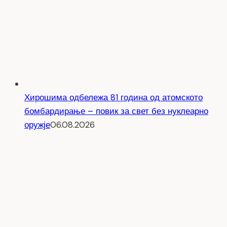
Хирошима одбележа 81 година од атомското
бомбардирање – повик за свет без нуклеарно
оружје
06.08.2026