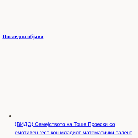
Последни објави
(ВИДО) Семејството на Тоше Проески со
емотивен гест кон младиот математички талент