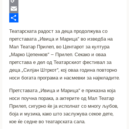
Copy
Link
Email
Share
Театарската радост за деца продолжува со
претставата „Ивица и Марица“ во изведба на
Мал Театар Прилеп, во Центарот за култура
„Марко Цепенков“ – Прилеп. Секако и оваа
претстава е дел од Театарскиот фестивал за
деца „Силјан Штркот“, кој оваа година повторно
носи богата програма и насмевки за најмладите.
Претставата „Ивица и Марица“ е приказна која
носи поучна порака, а актерите од Мал Театар
Прилеп, сигурно ќе ја исполнат со многу љубов,
боја и музика, како што заслужува секое дете,
кое ќе седне во театарската сала.