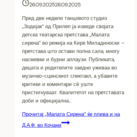
26.09.2025
26.09.2025
Пред две недели танцовото студио
„Зодијак“ од Прилеп ја изведе својата
детска театарска претстава „Малата
сирена“ во режија на Кире Миладиноски –
претстава што остави полна сала, многу
насмевки и бурни аплаузи. Публиката,
децата и родителите заедно уживаа во
музичко-сценскиот спектакл, а убавите
критики и коментари сè уште
пристигнуваат. Квалитетот на претставата
доби и официјална…
Прочитај
„Малата Сирена“ ќе плива и на
Д.А.Ф. во Кочани