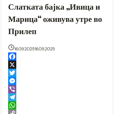
Слатката бајка „Ивица и
Марица“ оживува утре во
Прилеп
16.09.2025
16.09.2025
Facebook
X
Twitter
Messenger
Viber
Telegram
WhatsApp