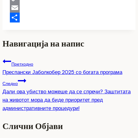
Copy
Link
Email
Share
Навигација на напис
Претходно
Преспански Јаболкобер 2025 со богата програма
Следно
Дали ова убиство можеше да се спречи? Заштитата
на животот мора да биде приоритет пред
административните процедури!
Слични Објави