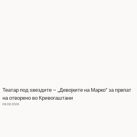
Театар под ѕвездите – „Девојките на Марко“ за првпат
на отворено во Кривогаштани
08.08.2026