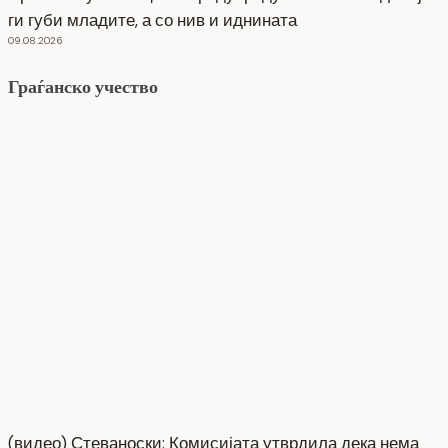
ги губи младите, а со нив и иднината
09.08.2026
Граѓанско учество
(видео) Стеваноски: Комисијата утврдила дека нема