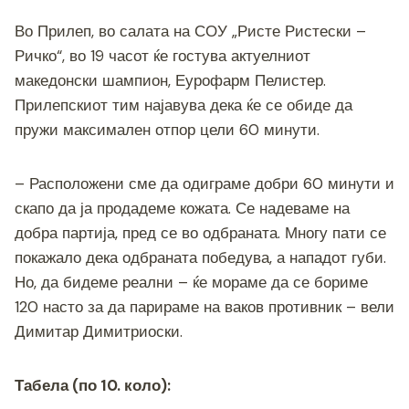
o
g
m
p
n
o
er
p
k
Во Прилеп, во салата на СОУ „Ристе Ристески –
k
Ричко“, во 19 часот ќе гостува актуелниот
македонски шампион, Еурофарм Пелистер.
Прилепскиот тим најавува дека ќе се обиде да
пружи максимален отпор цели 60 минути.
– Расположени сме да одиграме добри 60 минути и
скапо да ја продадеме кожата. Се надеваме на
добра партија, пред се во одбраната. Многу пати се
покажало дека одбраната победува, а нападот губи.
Но, да бидеме реални – ќе мораме да се бориме
120 насто за да парираме на ваков противник – вели
Димитар Димитриоски.
Табела (по 10. коло):