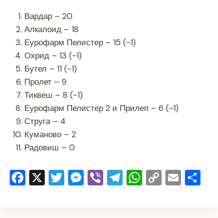
Вардар – 20
Алкалоид – 18
Еурофарм Пелистер – 15 (-1)
Охрид – 13 (-1)
Бутел – 11 (-1)
Пролет – 9
Тиквеш – 8 (-1)
Еурофарм Пелистер 2 и Прилеп – 6 (-1)
Струга – 4
Куманово – 2
Радовиш – 0
F
X
T
M
Vi
T
W
C
E
S
a
wi
e
b
el
h
o
m
h
c
tt
ss
er
e
at
p
ai
ar