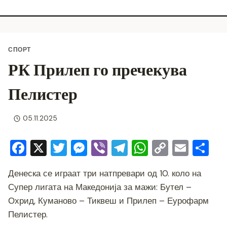
СПОРТ
РК Прилеп го пречекува
Пелистер
05.11.2025
F
X
T
M
Vi
T
W
C
E
S
a
wi
e
b
el
h
o
m
h
Денеска се играат три натпревари од 10. коло на
c
tt
ss
er
e
at
p
ai
ar
Супер лигата на Македонија за мажи: Бутел –
e
er
e
gr
s
y
l
e
Охрид, Куманово – Тиквеш и Прилеп – Еурофарм
b
n
a
A
Li
Пелистер.