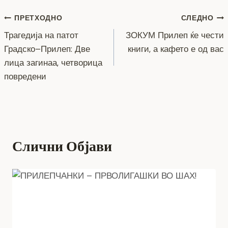
e
er
e
gr
s
y
l
e
Навигација
b
n
a
A
Li
ПРЕТХОДНО
СЛЕДНО
o
g
m
p
n
Трагедија на патот
ЗОКУМ Прилеп ќе чести
на
Градско–Прилеп: Две
книги, а кафето е од вас
o
er
p
k
напис
лица загинаа, четворица
k
повредени
Слични Објави