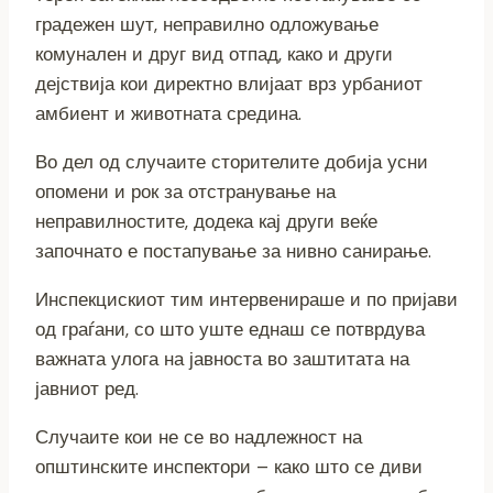
градежен шут, неправилно одложување
комунален и друг вид отпад, како и други
дејствија кои директно влијаат врз урбаниот
амбиент и животната средина.
Во дел од случаите сторителите добија усни
опомени и рок за отстранување на
неправилностите, додека кај други веќе
започнато е постапување за нивно санирање.
Инспекцискиот тим интервенираше и по пријави
од граѓани, со што уште еднаш се потврдува
важната улога на јавноста во заштитата на
јавниот ред.
Случаите кои не се во надлежност на
општинските инспектори – како што се диви