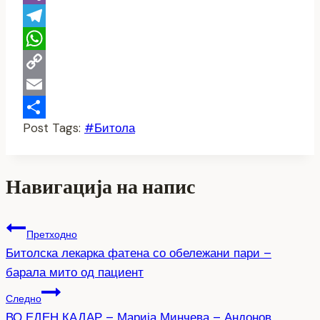
Viber
Telegram
WhatsApp
Copy
Link
Email
Post Tags:
#
Битола
Share
Навигација на напис
Претходно
Битолска лекарка фатена со обележани пари –
барала мито од пациент
Следно
ВО ЕДЕН КАДАР – Марија Минчева – Андонов