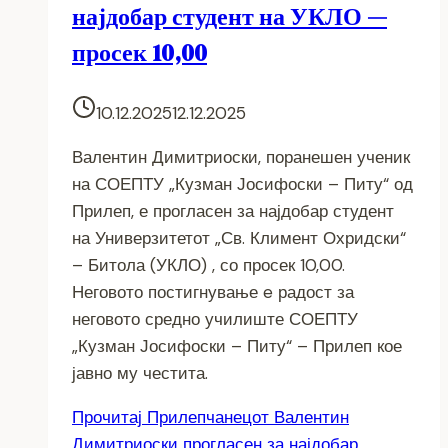
најдобар студент на УКЛО —
просек 10,00
10.12.2025
12.12.2025
Валентин Димитриоски, поранешен ученик
на СОЕПТУ „Кузман Јосифоски – Питу“ од
Прилеп, е прогласен за најдобар студент
на Универзитетот „Св. Климент Охридски“
– Битола (УКЛО) , со просек 10,00.
Неговото постигнување e радост за
неговото средно училиште СОЕПТУ
„Кузман Јосифоски – Питу“ – Прилеп кое
јавно му честита.
Прочитај
Прилепчанецот Валентин
Димитриоски прогласен за најдобар