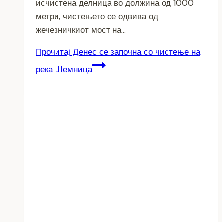
исчистена делница во должина од 1000
метри, чистењето се одвива од
жечезничкиот мост на…
Прочитај
Денес се започна со чистење на
река Шемница