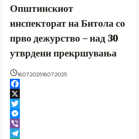
Општинскиот
инспекторат на Битола со
прво дежурство – над 30
утврдени прекршувања
16.07.2025
16.07.2025
Facebook
X
Twitter
Messenger
Viber