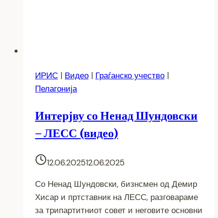
ИРИС
|
Видео
|
Граѓанско учество
|
Пелагонија
Интерјву со Ненад Шундовски
– ЛЕСС (видео)
12.06.2025
12.06.2025
Со Ненад Шундовски, бизнсмен од Демир
Хисар и пртставник на ЛЕСС, разговараме
за трипартитниот совет и неговите основни