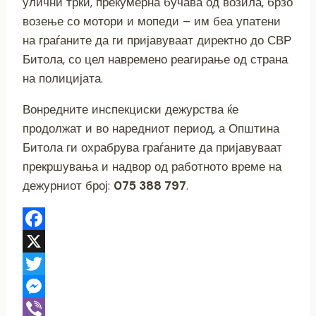
улични трки, прекумерна бучава од возила, брзо
возење со мотори и мопеди – им беа упатени
на граѓаните да ги пријавуваат директно до СВР
Битола, со цел навремено реагирање од страна
на полицијата.
Вонредните инспекциски дежурства ќе
продолжат и во наредниот период, а Општина
Битола ги охрабрува граѓаните да пријавуваат
прекршувања и надвор од работното време на
дежурниот број:
075 388 797
.
Facebook
X
Twitter
Messenger