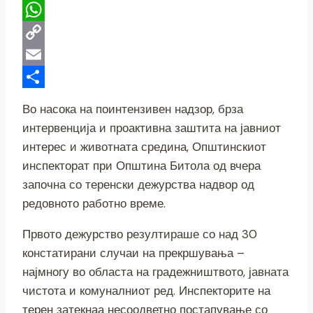
Telegram
WhatsApp
Copy
Link
Email
Share
Во насока на поинтензивен надзор, брза
интервенција и проактивна заштита на јавниот
интерес и животната средина, Општинскиот
инспекторат при Општина Битола од вчера
започна со теренски дежурства надвор од
редовното работно време.
Првото дежурство резултираше со над 30
констатирани случаи на прекршувања –
најмногу во областа на градежништвото, јавната
чистота и комуналниот ред. Инспекторите на
терен затекнаа несоодветно постапување со