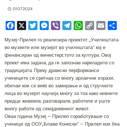
01.07.2024
F
X
T
M
Vi
T
W
C
E
S
a
wi
e
b
el
h
o
m
h
Музеј-Прилеп го реализира проектот „Училиштата
c
tt
ss
er
e
at
p
ai
ar
во музеите или музејот во училиштата“ кој е
e
er
e
gr
s
y
l
e
финансиран од министерстото за култура. Овој
b
n
a
A
Li
проект има задача, да ги запознае најмладите со
o
g
m
p
n
традицијата. Преку драмски перформанси
o
er
p
k
учениците се сретнаа со многу архаични изрази,
обичаи кои се веќе во замирање и од стручните
k
лица во музејот научија многу за тоа како нивните
предци живееле, разговарале, работеле и уште
многу работи од секојдневниот живот.
Оваа година Музеј – Прилеп соработуваше со
ученици од ООУ„Блаже Конески“ – Прилеп кои беа