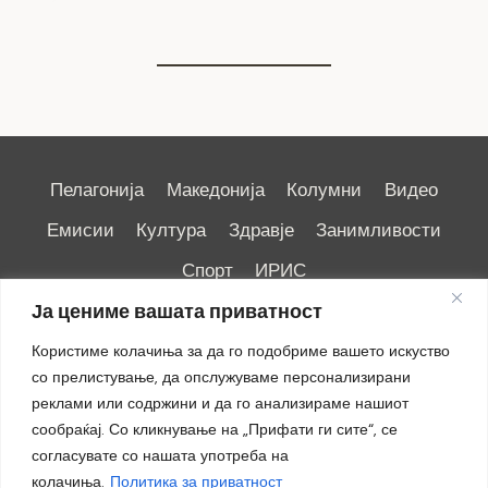
Пелагонија
Македонија
Колумни
Видео
Емисии
Култура
Здравје
Занимливости
Спорт
ИРИС
Ја цениме вашата приватност
Користиме колачиња за да го подобриме вашето искуство
со прелистување, да опслужуваме персонализирани
реклами или содржини и да го анализираме нашиот
Импресум
|
Маркетинг
сообраќај. Со кликнување на „Прифати ги сите“, се
согласувате со нашата употреба на
колачиња.
Политика за приватност