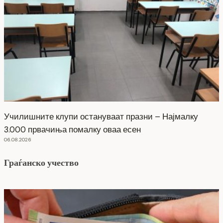
Училишните клупи остануваат празни – Најмалку
3.000 првачиња помалку оваа есен
06.08.2026
Граѓанско учество