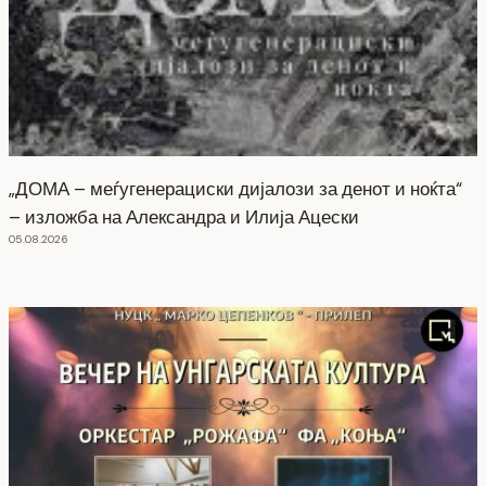
„ДОМА – меѓугенерациски дијалози за денот и ноќта“
– изложба на Александра и Илија Ацески
05.08.2026