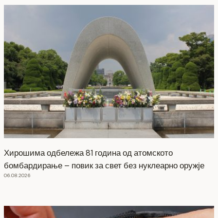
Хирошима одбележа 81 година од атомското
бомбардирање – повик за свет без нуклеарно оружје
06.08.2026