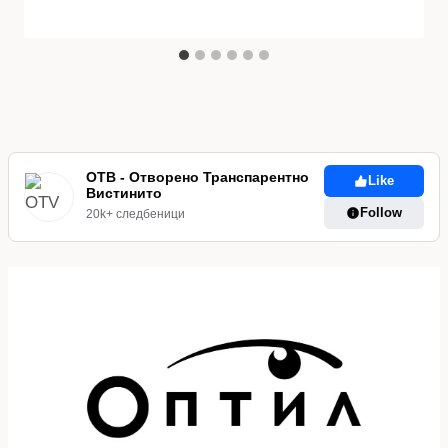
ОТВ - Отворено Транспарентно
Like
Вистинито
Follow
20k+ следбеници