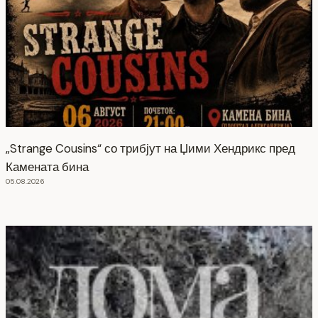
„Strange Cousins“ со трибјут на Џими Хендрикс пред
Камената бина
05.08.2026