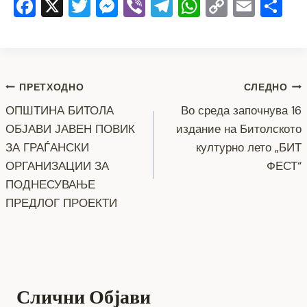
F
X
T
M
Vi
T
W
C
E
S
a
wi
e
b
el
h
o
m
h
c
tt
ss
er
e
at
p
ai
ar
e
er
e
gr
s
y
l
e
Навигација
b
n
a
A
Li
ПРЕТХОДНО
СЛЕДНО
o
g
m
p
n
ОПШТИНА БИТОЛА
Во среда започнува 16
на
ОБЈАВИ ЈАВЕН ПОВИК
издание на Битолското
o
er
p
k
напис
ЗА ГРАЃАНСКИ
културно лето „БИТ
k
ОРГАНИЗАЦИИ ЗА
ФЕСТ“
ПОДНЕСУВАЊЕ
ПРЕДЛОГ ПРОЕКТИ
Слични Објави