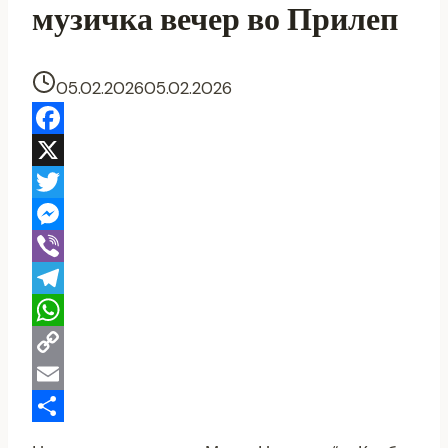
музичка вечер во Прилеп
05.02.2026
05.02.2026
Facebook
X
Twitter
Messenger
Viber
Telegram
WhatsApp
Copy
Link
Email
Share