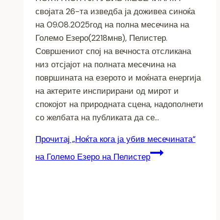
својата 26-та изведба ја доживеа синоќа
на 09.08.2025год на полна месечина на
Големо Езеро(2218мнв), Пелистер.
Совршениот спој на вечноста отсликана
низ отсјајот на полната месечина на
површината на езерото и моќната енергија
на актерите инспирирани од мирот и
спокојот на природната сцена, надополнети
со желбата на публиката да се…
Прочитај
„Ноќта кога ја убив месечината“
на Големо Езеро на Пелистер