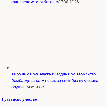
финансиското работење
07.08.2026
Хирошима одбележа 81 година од атомското
бомбардирање – повик за свет без нуклеарно
оружје
06.08.2026
Граѓанско учество