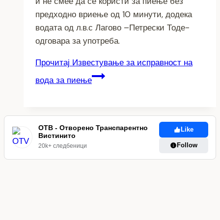
и не смее да се користи за пиење без
предходно вриење од 10 минути, додека
водата од л.в.с Лагово –Петрески Тоде-
одговара за употреба.
Прочитај
Известување за исправност на
вода за пиење
ОТВ - Отворено Транспарентно
Like
Вистинито
Follow
20k+ следбеници