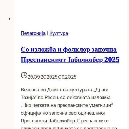
Пелагонија
|
Култура
Со изложба и фолклор започна
Преспанскиот Јаболкобер 2025
25.09.2025
25.09.2025
Вечерва во Домот на културата „Драги
Тозија“ во Ресен, со ликовната изложба
„Низ четката на преспанските уметници“
официјално започна овогодинешниот
Преспански Јаболкобер. Преспанските
сликари пред публиката се претставија со