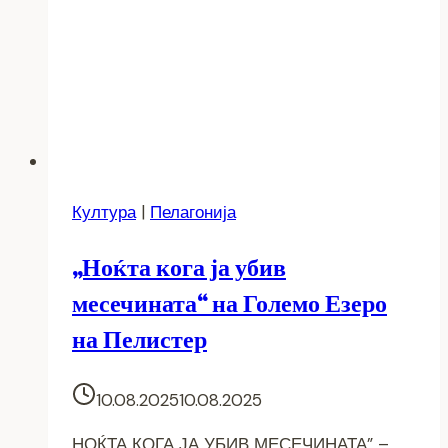
Култура
|
Пелагонија
„Ноќта кога ја убив
месечината“ на Големо Езеро
на Пелистер
10.08.2025
10.08.2025
НОЌТА КОГА ЈА УБИВ МЕСЕЧИНАТА” –