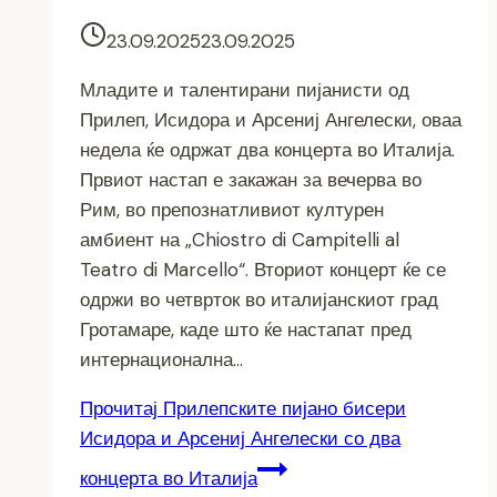
23.09.2025
23.09.2025
Младите и талентирани пијанисти од
Прилеп, Исидора и Арсениј Ангелески, оваа
недела ќе одржат два концерта во Италија.
Првиот настап е закажан за вечерва во
Рим, во препознатливиот културен
амбиент на „Chiostro di Campitelli al
Teatro di Marcello“. Вториот концерт ќе се
одржи во четврток во италијанскиот град
Гротамаре, каде што ќе настапат пред
интернационална…
Прочитај
Прилепските пијано бисери
Исидора и Арсениј Ангелески со два
концерта во Италија