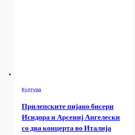
Култура
Прилепските пијано бисери
Исидора и Арсениј Ангелески
со два концерта во Италија