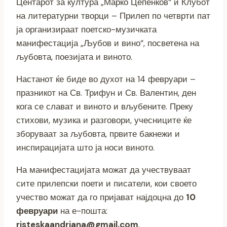
Центарот за култура „Марко Цепенков“ и Клубот
на литературни творци – Прилеп по четврти пат
ја организираат поетско-музичката
манифестација „Љубов и вино“, посветена на
љубовта, поезијата и виното.
Настанот ќе биде во духот на 14 февруари –
празникот на Св. Трифун и Св. Валентин, ден
кога се слават и виното и вљубените. Преку
стихови, музика и разговори, учесниците ќе
зборуваат за љубовта, првите бакнежи и
инспирацијата што ја носи виното.
На манифестацијата можат да учествуваат
сите прилепски поети и писатели, кои своето
учество можат да го пријават најдоцна до
10
февруари
на е-пошта:
risteskaandriana@gmail.com
.