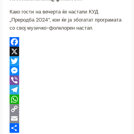
Како гости на вечерта ќе настапи КУД
„Преродба 2024“, кои ќе ја збогатат програмата
со свој музичко-фолклорен настап.
Facebook
X
Twitter
Messenger
Viber
Telegram
WhatsApp
Copy
Link
Email