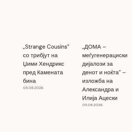
„Strange Cousins“
„ДОМА –
со трибјут на
меѓугенерациски
“Порти кон бескрајот” – самостојна
Џими Хендрикс
дијалози за
изложба на Илија Кочоски во Прилеп
пред Камената
денот и ноќта“ –
бина
изложба на
08.07.2025
05.08.2026
Александра и
Илија Ацески
05.08.2026