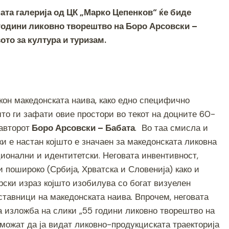
e
ната галерија од ЦК „Марко Цепенков“ ќе биде
 години ликовно творештво на Боро Арсовски –
то за култура и туризам.
кон македонската наива, како едно специфично
о ги зафати овие простори во текот на доцните 60-
авторот
Боро Арсовски – Бабата
. Во таа смисла и
и е настан којшто е значаен за македонската ликовна
ционални и идентитетски. Неговата инвентивност,
 пошироко (Србија, Хрватска и Словенија) како и
ски израз којшто изобилува со богат визуелен
тставници на македонската наива. Впрочем, неговата
а изложба на слики „55 години ликовно творештво на
можат да ја видат ликовно-продукциската траекторија