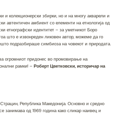
ки и колекционерски збирки, но и на многу акварели и
ки автентичен амбиент со елементи на етнологија од
ски етнографски идентитет – за уметникот Боро
тоа што е извонреден ликовен автор, можеме да го
ешто подразбираше симбиоза на човекот и природата.
 за огромниот придонес во промовирање на
ионални рамки! –
Роберт Цветковски, историчар на
. Страцин, Република Македонија. Основно и средно
е занимава од 1969 година како сликар наивец и