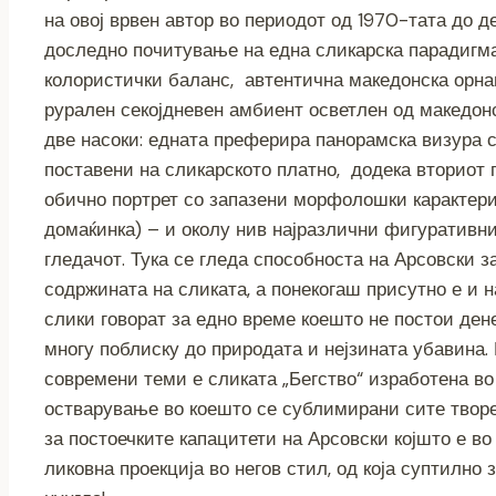
на овој врвен автор во периодот од 1970-тата до д
доследно почитување на една сликарска парадигма
колористички баланс, автентична македонска орна
рурален секојдневен амбиент осветлен од македон
две насоки: едната преферира панорамска визура
поставени на сликарското платно, додека вториот 
обично портрет со запазени морфолошки карактерис
домаќинка) – и околу нив најразлични фигуративн
гледачот. Тука се гледа способноста на Арсовски 
содржината на сликата, а понекогаш присутно е и 
слики говорат за едно време коешто не постои дене
многу поблиску до природата и нејзината убавина.
современи теми е сликата „Бегство“ изработена в
остварување во коешто се сублимирани сите твореч
за постоечките капацитети на Арсовски којшто е в
ликовна проекција во негов стил, од која суптилно 