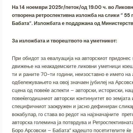
e
er
e
gr
s
y
l
На 14 ноември 2025г/петок/од 19.00 ч. во Ликов
b
n
a
A
Li
отворена ретроспективна изложба на слики “ 55
o
g
m
p
n
Бабата“. Изложбата е поддржана од Министерство
o
er
p
k
k
За изложбата и творештвото на уметникот
:
При обидот за евалуација на авторскиот придонес 
движење на неакадемските ликовни уметници коешт
ти и раните 70-ти години, неизоставно е името на 
одбележувањето на овој значаен јубилеј на Арсовск
сцена од повеќе аспекти – авторски, историски, на
повеќегодишниот авторски континуитет во земјата и
специфичниот заокружен и јасно дефиниран сликар
вокабулар, го става во редот на најзначајните пре
авторска големина ја потврдува и Ретроспективнат
Боро Арсовски – Бабата“ кадешто посетителите ќе 