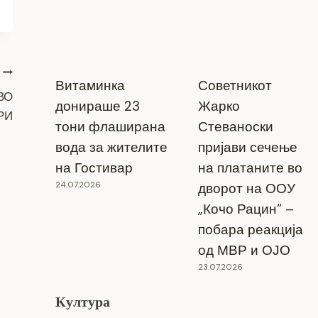
Витаминка
Советникот
ВО
донираше 23
Жарко
РИ
тони флаширана
Стеваноски
вода за жителите
пријави сечење
на Гостивар
на платаните во
24.07.2026
дворот на ООУ
„Кочо Рацин“ –
побара реакција
од МВР и ОЈО
23.07.2026
Култура