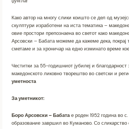
џунгла!
Како автор на многу слики коишто се дел од музејс
скулптури изработени на иста тематика – македонс
овие простори препознаена во светот како македон
Арсовски – Бабата можеме да кажеме дека, покрај 
сметаме и за хроничар на едно изминато време ко
Честитки за 55-годишниот јубилеј и благодарност
македонското ликовно творештво во светски и рег
уметноста
За уметникот
:
Боро Арсовски – Бабата
е роден 1952 година во с
образование завршил во Куманово. Со сликарство с