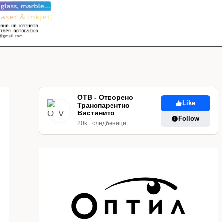
ОТВ - Отворено
Like
Транспарентно
Вистинито
Follow
20k+ следбеници