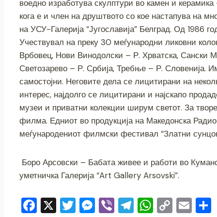
воедно изработува скулптури во камен и керамика –
кога е и член на друштвото со кое настапува на м
на УСУ-Галерија “Југославија” Белград. Од 1986 го
Учествувал на преку 30 меѓународни ликовни колон
Врбовец, Нови Винодолски – Р. Хрватска, Сански М
Светозарево – Р. Србија, Требње – Р. Словенија. 
самостојни. Неговите дела се лицитирани на неколк
интерес, најдолго се лицитирани и најскапо продад
музеи и приватни колекции ширум светот. За твор
филма. Едниот во продукција на Македонска Радио
меѓународениот филмски фестивал “Златни сунцокрет
Боро Арсовски – Бабата живее и работи во Куманов
уметничка Галерија “Art Gallery Arsovski”.
F
X
T
M
Vi
T
W
C
E