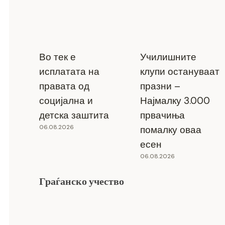
Во тек е
Училишните
исплатата на
клупи остануваат
правата од
празни –
социјална и
Најмалку 3.000
детска заштита
првачиња
06.08.2026
помалку оваа
есен
06.08.2026
Граѓанско учество