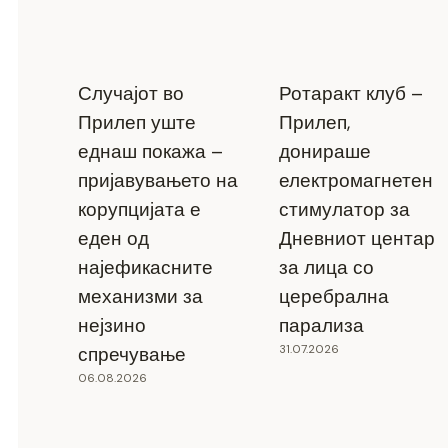
Случајот во
Ротаракт клуб –
Прилеп уште
Прилеп,
еднаш покажа –
донираше
пријавувањето на
електромагнетен
корупцијата е
стимулатор за
еден од
Дневниот центар
најефикасните
за лица со
механизми за
церебрална
нејзино
парализа
31.07.2026
спречување
06.08.2026