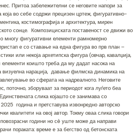
енес. Притоа забележителни се неговите напори за
 која во себе содржи прецизен цртеж, фигуративно-
ментика, костимографија и архитектура, мирен
ското сонце. Композициската поставеност се движи во
 со многу фигуративни елементи рамномерно
пристап е со ставање на една фигура во прв план –
тики или некоја архетипска фигура (овчар, кавалџија,
и елементи коишто треба да му дадат насока на
за визуелна нарација, давање филмска динамика на
навлегување во сферата на надреалното. Неговите
с, поточно, зборуваат за периодот кога луѓето беа
 Единствената слика којашто се занимава со
о 2025 година и претставува извонредно авторско
ки квалитети на овој автор. Токму оваа слика говори
о повозрасни години но сè уште може да направи
зрачи пораката: време е за бегство од бетонската