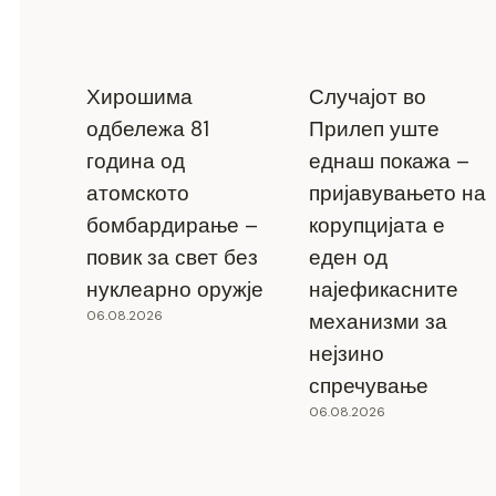
Хирошима
Случајот во
одбележа 81
Прилеп уште
година од
еднаш покажа –
атомското
пријавувањето на
бомбардирање –
корупцијата е
повик за свет без
еден од
нуклеарно оружје
најефикасните
06.08.2026
механизми за
нејзино
спречување
06.08.2026