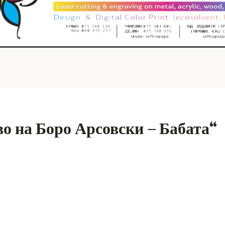
о на Боро Арсовски – Бабата“
S
h
ar