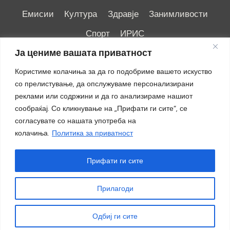
Емисии
Култура
Здравје
Занимливости
Спорт
ИРИС
Ја цениме вашата приватност
Користиме колачиња за да го подобриме вашето искуство
со прелистување, да опслужуваме персонализирани
реклами или содржини и да го анализираме нашиот
Импресум
|
Маркетинг
сообраќај. Со кликнување на „Прифати ги сите“, се
согласувате со нашата употреба на
колачиња.
Политика за приватност
Прифати ги сите
Прилагоди
© 2018 - 2026 ОТВ
Одбиј ги сите