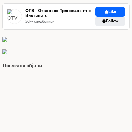
ОТВ - Отворено Транспарентно
Like
Вистинито
Follow
20k+ следбеници
Последни објави