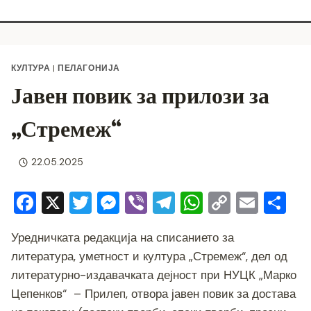
КУЛТУРА
|
ПЕЛАГОНИЈА
Јавен повик за прилози за
„Стремеж“
22.05.2025
F
X
T
M
Vi
T
W
C
E
S
a
wi
e
b
el
h
o
m
h
Уредничката редакција на списанието за
c
tt
ss
er
e
at
p
ai
ar
литература, уметност и култура „Стремеж“, дел од
e
er
e
gr
s
y
l
e
литературно-издавачката дејност при НУЦК „Марко
b
n
a
A
Li
Цепенков“ – Прилеп, отвора јавен повик за достава