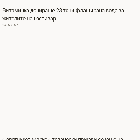
Витаминка донираше 23 тони флаширана вода за
жителите на Гостивар
24.07.2026
Советникот Жарко Стеваноски пријави сечење на