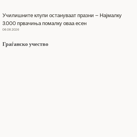
Училишните клупи остануваат празни – Најмалку
3.000 првачиња помалку оваа есен
06.08.2026
Граѓанско учество