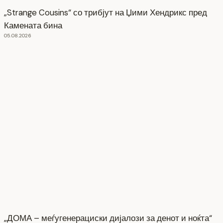
„Strange Cousins“ со трибјут на Џими Хендрикс пред
Камената бина
05.08.2026
„ДОМА – меѓугенерациски дијалози за денот и ноќта“