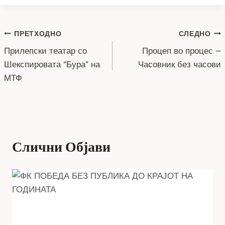
b
n
a
A
Li
o
g
m
p
n
Навигација
ПРЕТХОДНО
СЛЕДНО
o
er
p
k
Прилепски театар со
Процеп во процес –
k
на
Шекспировата “Бура” на
Часовник без часови
напис
МТФ
Слични Објави