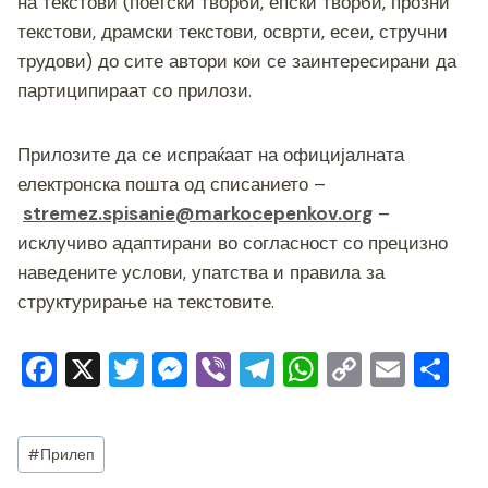
o
g
m
p
n
на текстови (поетски творби, епски творби, прозни
o
er
p
k
текстови, драмски текстови, осврти, есеи, стручни
трудови) до сите автори кои се заинтересирани да
k
партиципираат со прилози.
Прилозите да се испраќаат на официјалната
електронска пошта од списанието –
stremez.spisanie@markocepenkov.org
–
исклучиво адаптирани во согласност со прецизно
наведените услови, упатства и правила за
структурирање на текстовите.
F
X
T
M
Vi
T
W
C
E
S
a
wi
e
b
el
h
o
m
h
c
tt
ss
er
e
at
p
ai
ar
Post
#
Прилеп
e
er
e
gr
s
y
l
e
Tags: