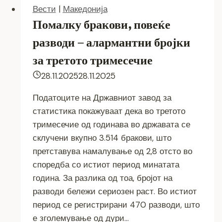
Вести
|
Македонија
Помалку бракови, повеќе
разводи – алармантни бројки
за третото тримесечие
28.11.2025
28.11.2025
Податоците на Државниот завод за
статистика покажуваат дека во третото
тримесечие од годинава во државата се
склучени вкупно 3.514 бракови, што
претставува намалување од 2,8 отсто во
споредба со истиот период минатата
година. За разлика од тоа, бројот на
разводи бележи сериозен раст. Во истиот
период се регистрирани 470 разводи, што
е зголемување од дури…