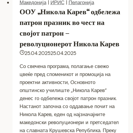
Македонија
|
ИРИС
|
Пелагонија
ООУ „Никола Карев“ одбележа
патрон празник во чест на
својот патрон –
револуционерот Никола Карев
25.04.2025
25.04.2025
Со свечена програма, полагање свежо
цвеќе пред споменикот и промоција на
проектни активности, Основното
општинско училиште „Никола Карев“
денес го одбележа својот патрон празник.
Настанот започна со оддавање почит на
Никола Карев, еден од најзначајните
македонски револуционери и претседател
на славната Крушевска Република. Преку