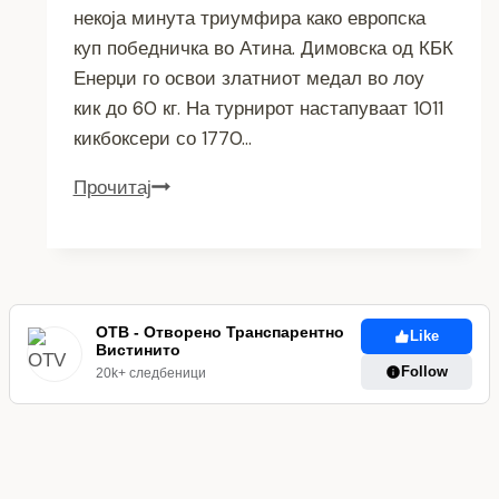
некоја минута триумфира како европска
куп победничка во Атина. Димовска од КБК
Енерџи го освои златниот медал во лоу
кик до 60 кг. На турнирот настапуваат 1011
кикбоксери со 1770…
Прочитај
Македонија
го
освои
златото
–
ОТВ - Отворено Транспарентно
Марија
Like
Вистинито
Димовска
Follow
20k+ следбеници
европска
шампионка
во
Атина