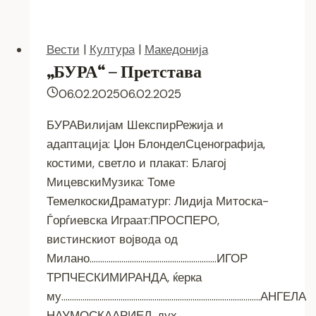
Вести
|
Култура
|
Македонија
„БУРА“ – Претстава
06.02.2025
06.02.2025
БУРАВилијам ШекспирРежија и
адаптација: Џон БлонделСценографија,
костими, светло и плакат: Благој
МицевскиМузика: Томе
ТемелкоскиДраматург: Лидија Митоска-
Ѓорѓиевска Играат:ПРОСПЕРО,
вистинскиот војвода од
Милано……………………………………………………ИГОР
ТРПЧЕСКИМИРАНДА, ќерка
му………………………………………………………………………………….АНГЕЛА
НАУМОСКААРИЕЛ, дух,