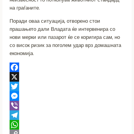
на граѓаните.
Поради оваа ситуација, отворено стои
прашањето дали Владата ќе интервенира со
нови мерки или пазарот ќе се коригира сам, но
со висок ризик за поголем удар врз домашната
економија.
F
a
X
c
T
e
w
M
b
i
e
V
o
t
s
i
T