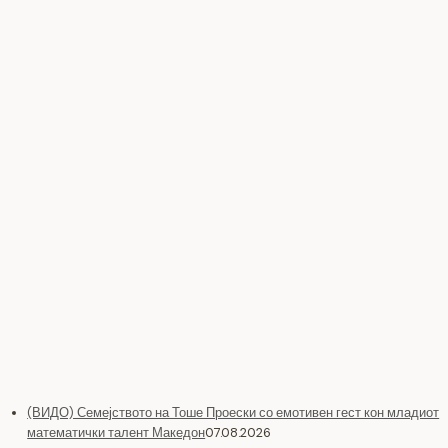
(ВИДО) Семејството на Тоше Проески со емотивен гест кон младиот
математички талент Македон
07.08.2026