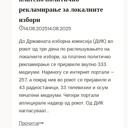
рекламирање за локалните
избори
14.08.2025
14.08.2025
До Државната изборна комисија (ДИК) во
рокот од три дена по распишувањето на
локалните избори, за платено политичко
рекламирање се пријавиле вкупно 333
медиуми. Најмногу се интернет портали –
257, а покрај нив во рокот се пријавиле и
43 радиостаници, 33 телевизии и осум
печатени медиуми. Четири портали
аплицирале надвор од рокот. Од ДИК
нагласуваат…
Прочитај
Над