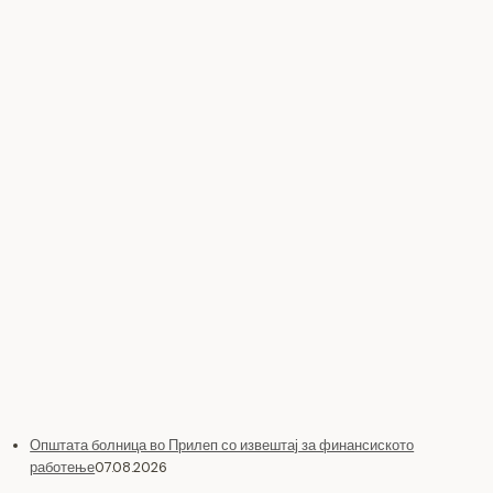
Општата болница во Прилеп со извештај за финансиското
работење
07.08.2026