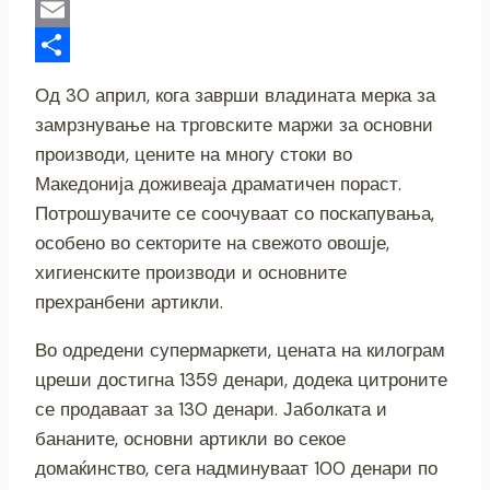
k
e
e
e
l
h
C
r
n
r
e
a
o
E
g
g
t
p
m
S
Од 30 април, кога заврши владината мерка за
e
r
s
y
a
h
замрзнување на трговските маржи за основни
r
a
A
L
i
a
производи, цените на многу стоки во
Македонија доживеаја драматичен пораст.
m
p
i
l
r
Потрошувачите се соочуваат со поскапувања,
p
n
e
особено во секторите на свежото овошје,
k
хигиенските производи и основните
прехранбени артикли.
Во одредени супермаркети, цената на килограм
цреши достигна 1359 денари, додека цитроните
се продаваат за 130 денари. Јаболката и
бананите, основни артикли во секое
домаќинство, сега надминуваат 100 денари по