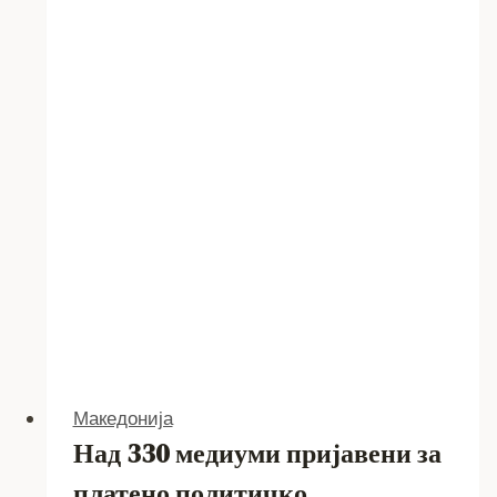
часа
–
‘Безбеден
град’
ја
откри
вистинската
сообраќајна
слика
Македонија
Над 330 медиуми пријавени за
платено политичко