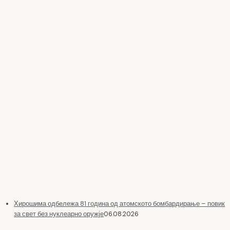
Хирошима одбележа 81 година од атомското бомбардирање – повик
за свет без нуклеарно оружје
06.08.2026