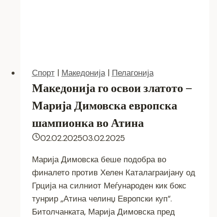
Никола
Карев
Спорт
|
Македонија
|
Пелагонија
Македонија го освои златото –
Марија Димовска европска
шампионка во Атина
02.02.2025
03.02.2025
Марија Димовска беше подобра во
финалето против Хелен Каталаграијану од
Грција на силниот Меѓународен кик бокс
тунрир „Атина челинџ Европски куп“.
Битолчанката, Марија Димовска пред