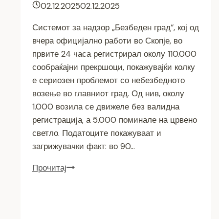
02.12.2025
02.12.2025
Системот за надзор „Безбеден град“, кој од
вчера официјално работи во Скопје, во
првите 24 часа регистрирал околу 110.000
сообраќајни прекршоци, покажувајќи колку
е сериозен проблемот со небезбедното
возење во главниот град. Од нив, околу
1.000 возила се движеле без валидна
регистрација, а 5.000 поминале на црвено
светло. Податоците покажуваат и
загрижувачки факт: во 90…
Прочитај
110.000
прекршоци
за
24