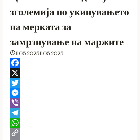
зголемија по укинувањето
на мерката за
замрзнување на маржите
11.05.2025
11.05.2025
F
a
X
c
T
e
w
M
b
i
e
V
o
t
s
i
T
o
t
s
b
e
W