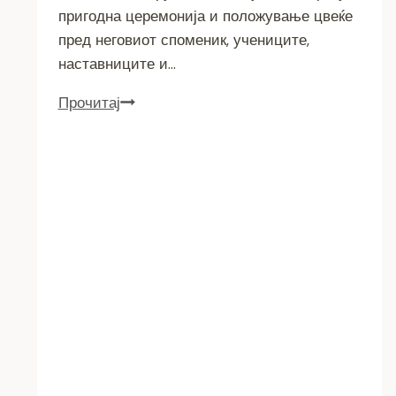
пригодна церемонија и положување цвеќе
пред неговиот споменик, учениците,
наставниците и…
Прочитај
ООУ
„Никола
Карев“
одбележа
патрон
празник
во
чест
на
својот
патрон
–
револуционерот