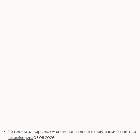
25 години од Карпалак – споменот за десетте прилепски бранители
не избледува
08.08.2026