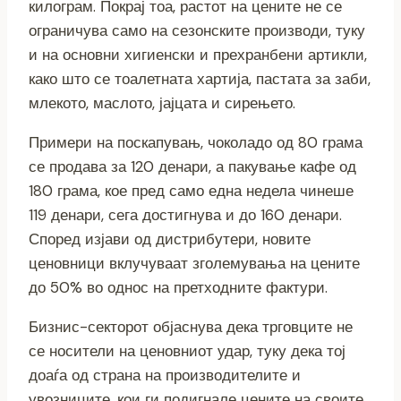
килограм. Покрај тоа, растот на цените не се
ограничува само на сезонските производи, туку
и на основни хигиенски и прехранбени артикли,
како што се тоалетната хартија, пастата за заби,
млекото, маслото, јајцата и сирењето.
Примери на поскапувањ, чоколадо од 80 грама
се продава за 120 денари, а пакување кафе од
180 грама, кое пред само една недела чинеше
119 денари, сега достигнува и до 160 денари.
Според изјави од дистрибутери, новите
ценовници вклучуваат зголемувања на цените
до 50% во однос на претходните фактури.
Бизнис-секторот објаснува дека трговците не
се носители на ценовниот удар, туку дека тој
доаѓа од страна на производителите и
увозниците, кои ги подигнале цените на своите