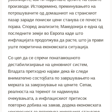
производи. Истовремено, преминувањето на
потрошувачите од домашниот на странскиот
пазар заради пониски цени станува се почеста
појава. Според анализите, Македонија е една од
последните земји во Европа каде што
инфлацијата продолжува да расте, што ја прави
уште покритична економската ситуација.
Со цел да се спречи понатамошното
дестабилизирање на ценовниот систем,
Владата претходно најави дека ќе следи
внимателно состојбата по завршувањето на
мерката за замрзнување на цените. Сепак,
реалноста на теренот ги надминува
очекувањата, а инфлацискиот притисок
повторно добива на замав, додека економската
неизвесност го поткопува животниот стандард