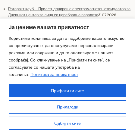
Ротаракт клуб – Прилеп, донираше електромагнетен стимулатор за
Дневниот центар за лица со церебрална парализа
31.07.2026
Ја цениме вашата приватност
Користиме колачиња за да го подобриме вашето искуство
со прелистување, да опслужуваме персонализирани
реклами или содржини и да го анализираме нашиот
сообраќај. Со кликнување на „Прифати ги сите“, се
согласувате со нашата употреба на
колачиња.
Политика за приватност
Прифати ги сите
Прилагоди
Одбиј ги сите