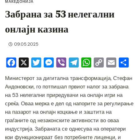
МАКЕДОНИЈА
Забрана за 53 нелегални
онлајн казина
09.05.2025
F
X
T
M
Vi
T
W
C
E
S
a
wi
e
b
el
h
o
m
h
Министерот за дигитална трансформација, Стефан
c
tt
ss
er
e
at
p
ai
ar
Андоновски, го потпишал првиот налог за забрана
e
er
e
gr
s
y
l
e
на 53 нелегални приредувачи на онлајн игри на
b
n
a
A
Li
среќа. Оваа мерка е дел од напорите за регулирање
o
g
m
p
n
на пазарот на онлајн коцкање и заштита на
o
er
p
k
граѓаните од незаконските активности во оваа
индустрија. Забраната се однесува на оператери
k
кои функционираат без потребните лиценци, и