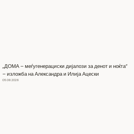
„ДОМА – меѓугенерациски дијалози за денот и ноќта“
– изложба на Александра и Илија Ацески
05.08.2026