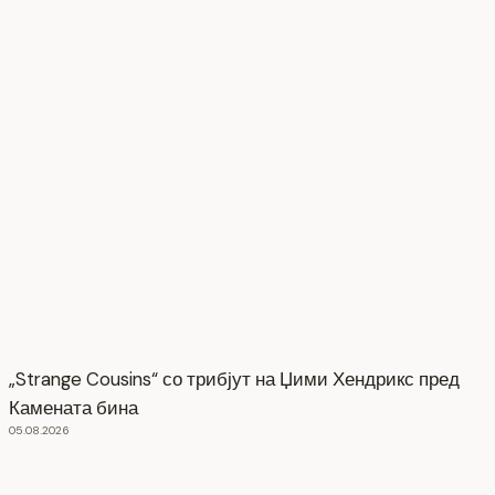
„Strange Cousins“ со трибјут на Џими Хендрикс пред
Камената бина
05.08.2026