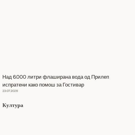
Над 6.000 литри флаширана вода од Прилеп
испратени како помош за Гостивар
23.07.2026
Култура