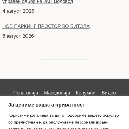
5 август 2026
Интервју со кандидати за Надзорен одбор кои
продолжуваат во втора фаза ЈКП Водовод
4 август 2026
Пелагонија
Македонија
Колумни
Видео
Емисии
Култура
Здравје
Занимливости
Ја цениме вашата приватност
Спорт
ИРИС
Користиме колачиња за да го подобриме вашето искуство
со прелистување, да опслужуваме персонализирани
реклами или содржини и да го анализираме нашиот