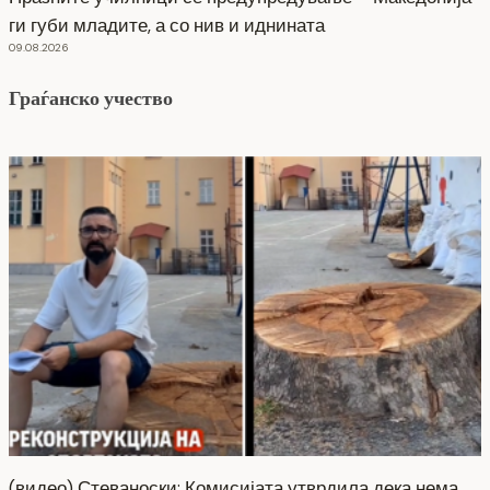
ги губи младите, а со нив и иднината
09.08.2026
Граѓанско учество
(видео) Стеваноски: Комисијата утврдила дека нема