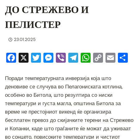
ДО СТРЕЖЕВО И
ПЕЛИСТЕР
23.01.2025
F
X
T
M
Vi
T
W
C
E
S
a
wi
e
b
el
h
o
m
h
c
tt
ss
er
e
at
p
ai
ar
Поради температурната инверзија која што
e
er
e
gr
s
y
l
e
деновиве се случува во Пелагониската котлина,
b
n
a
A
Li
особено во Битола, што резултира со ниски
температури и густа магла, општина Битола за
o
g
m
p
n
време не престојниот викенд ќе организира
o
er
p
k
бесплатен превоз до скијачките терени на Стрежево
k
и Копанки, каде што граѓаните ќе можат да уживаат
во сонцето, повисоките температури и чистиот