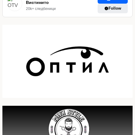
Вистинито
Follow
20k+ следбеници