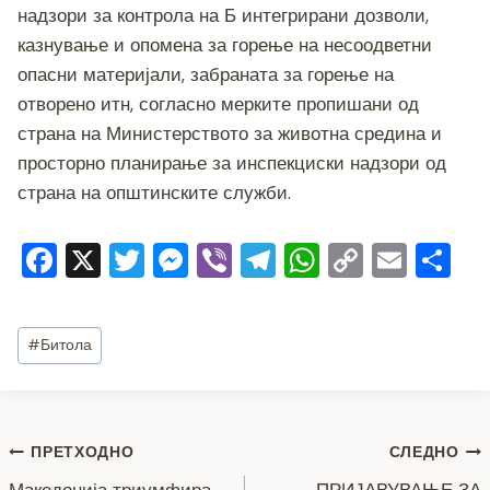
надзори за контрола на Б интегрирани дозволи,
казнување и опомена за горење на несоодветни
опасни материјали, забраната за горење на
отворено итн, согласно мерките пропишани од
страна на Министерството за животна средина и
просторно планирање за инспекциски надзори од
страна на општинските служби.
F
X
T
M
Vi
T
W
C
E
S
a
wi
e
b
el
h
o
m
h
c
tt
ss
er
e
at
p
ai
ar
Post
#
Битола
e
er
e
gr
s
y
l
e
Tags:
b
n
a
A
Li
o
g
m
p
n
Навигација
ПРЕТХОДНО
СЛЕДНО
o
er
p
k
Македонија триумфира
ПРИЈАВУВАЊЕ ЗА