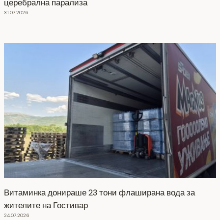
церебрална парализа
31.07.2026
Витаминка донираше 23 тони флаширана вода за
жителите на Гостивар
24.07.2026