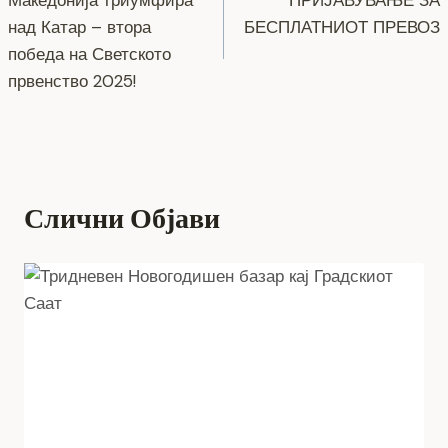
k
на
над Катар – втора
БЕСПЛАТНИОТ ПРЕВОЗ
напис
победа на Светското
првенство 2025!
Слични Објави