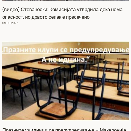
(видео) Стеваноски: Комисијата утврдила дека нема
опасност, но дрвото сепак е пресечено
09.08.2026
Празните училници се предупредување – Македонија