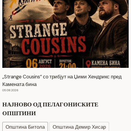
„Strange Cousins“ со трибјут на Џими Хендрикс пред
Камената бина
05.08.2026
НАЈНОВО ОД ПЕЛАГОНИСКИТЕ
ОПШТИНИ
Општина Битола
Општина Демир Хисар