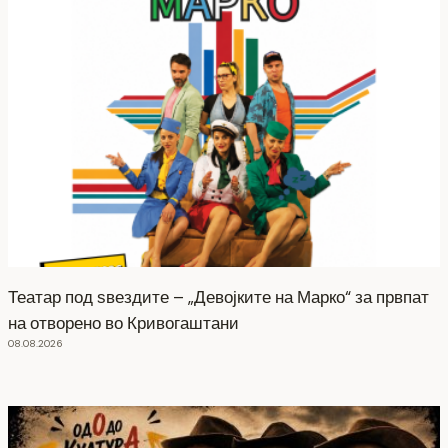
Театар под ѕвездите – „Девојките на Марко“ за првпат
на отворено во Кривогаштани
08.08.2026