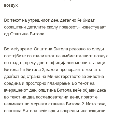
воздух.
Во текот на утрешниот ден, детално ќе бидат
соопштени деталите околу превозот.- известуваат
од Општина Битола
Во меѓувреме, Општина Битола редовно го следи
состојбите со квалитетот на амбиенталниот воздух
во градот, преку двете официјални мерни станици
Битола 1 и Битола 2, како и препораките кои што
доаѓаат од страна на Министерството за животна
средина и просторно планирање. Во текот на
вчерашниот ден, општина Битола веќе објави дека
во текот на два последователни дена, прагот е
надминат во мерната станица Битола 2. Исто така,
општина Битола веќе врши вонредни инспекциски