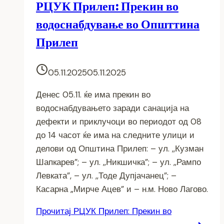
РЦУК Прилеп: Прекин во
водоснабдување во Општтина
Прилеп
05.11.2025
05.11.2025
Денес 05.11. ќе има прекин во
водоснабдувањето заради санација на
дефекти и приклучоци во периодот од 08
до 14 часот ќе има на следните улици и
делови од Општина Прилеп: – ул. ,,Кузман
Шапкарев”; – ул. ,,Никшичка”; – ул. ,,Рампо
Левката”, – ул. ,,Тоде Дупјачанец”; –
Касарна „Мирче Ацев” и – н.м. Ново Лагово.
Прочитај
РЦУК Прилеп: Прекин во