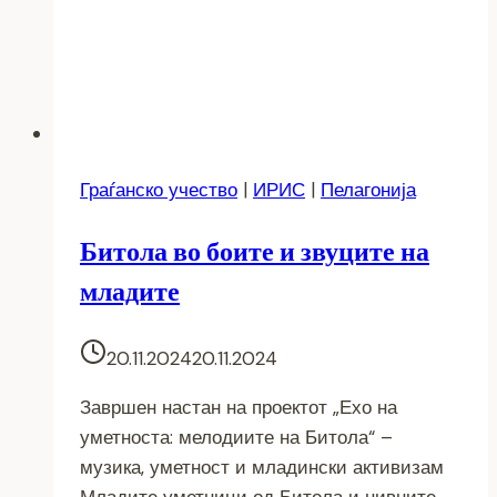
Граѓанско учество
|
ИРИС
|
Пелагонија
Битола во боите и звуците на
младите
20.11.2024
20.11.2024
Завршен настан на проектот „Ехо на
уметноста: мелодиите на Битола“ –
музика, уметност и младински активизам
Младите уметници од Битола и нивните