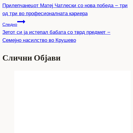
Прилепчанецот Матеј Чатлески со нова победа – три
од три во професионалната кариера
Следно
Зетот си ја истепал бабата со тврд предмет –
Семејно насилство во Крушево
Слични Објави