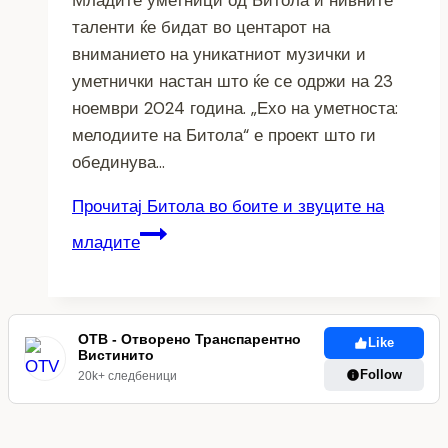
таленти ќе бидат во центарот на
вниманието на уникатниот музички и
уметнички настан што ќе се одржи на 23
ноември 2024 година. „Ехо на уметноста:
мелодиите на Битола“ е проект што ги
обединува…
Прочитај
Битола во боите и звуците на
младите
ОТВ - Отворено Транспарентно
Like
Вистинито
Follow
20k+ следбеници