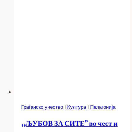
Граѓанско учество
|
Култура
|
Пелагонија
,,ЉУБОВ ЗА СИТЕ” во чест и