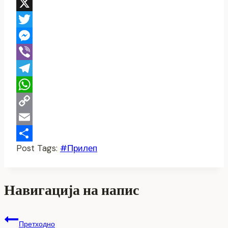
Facebook
X
Twitter
Messenger
Viber
Telegram
WhatsApp
Copy
Link
Email
Post Tags:
#
Прилеп
Share
Навигација на напис
Претходно