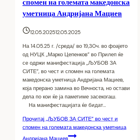
спомен на големата македонска
уметница Андријана Мациев
12.05.2025
12.05.2025
На 14.05.25 г. /среда/ во 19,30ч. во фоајето
од НУЦК ,,Марко Цепенков” во Прилеп ќе
се одржи манифестација ,,ЉУБОВ ЗА
СИТЕ”, во чест и спомен на големата
македонска уметница Андријана Мациев,
која прерано замина во Вечноста, но остави
дела по кои ќе ја паметиме засекогаш.
На манифестацијата ќе бидат…
Прочитај
,,ЉУБОВ ЗА СИТЕ” во чест и
спомен на големата македонска уметница
Андријана Мациев