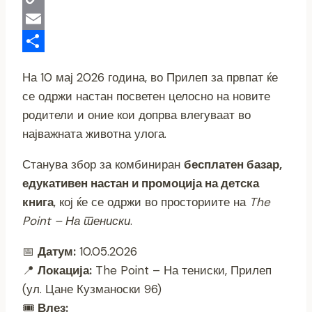
Copy
Link
Email
Share
На 10 мај 2026 година, во Прилеп за првпат ќе
се одржи настан посветен целосно на новите
родители и оние кои допрва влегуваат во
најважната животна улога.
Станува збор за комбиниран
бесплатен базар,
едукативен настан и промоција на детска
книга
, кој ќе се одржи во просториите на
The
Point – На тениски
.
📅
Датум:
10.05.2026
📍
Локација:
The Point – На тениски, Прилеп
(ул. Цане Кузманоски 96)
🎟️
Влез: