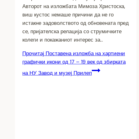
Авторот на изложбата Мимоза Христоска,
виш кустос немаше причини да не го
истакне задоволството од обновената пред
се, пријателска релација со струмичките
колеги и покажаниот интерес за…
Прочитај
Поставена изложба на хартиени
графички икони од 17 – 19 век од збирката
на НУ Завод и музеј Прилеп