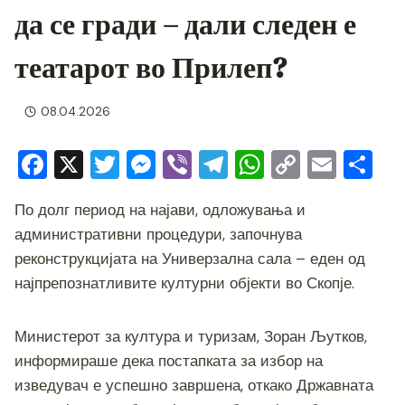
да се гради – дали следен е
театарот во Прилеп?
08.04.2026
F
X
T
M
Vi
T
W
C
E
S
a
wi
e
b
el
h
o
m
h
По долг период на најави, одложувања и
c
tt
ss
er
e
at
p
ai
ar
административни процедури, започнува
e
er
e
gr
s
y
l
e
реконструкцијата на Универзална сала – еден од
b
n
a
A
Li
најпрепознатливите културни објекти во Скопје.
o
g
m
p
n
o
er
p
k
Министерот за култура и туризам, Зоран Љутков,
k
информираше дека постапката за избор на
изведувач е успешно завршена, откако Државната