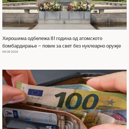
Хирошима одбележа 81 година од атомското
бомбардирање – повик за свет без нуклеарно оружје
06.08.2026