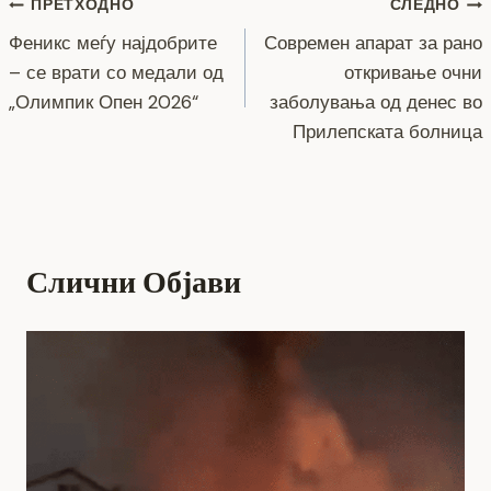
Навигација
b
n
a
A
Li
ПРЕТХОДНО
СЛЕДНО
o
g
m
p
n
Феникс меѓу најдобрите
Современ апарат за рано
на
– се врати со медали од
откривање очни
o
er
p
k
напис
„Олимпик Опен 2026“
заболувања од денес во
k
Прилепската болница
Слични Објави