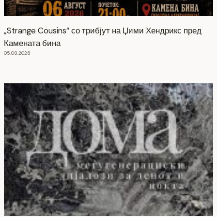
„Strange Cousins“ со трибјут на Џими Хендрикс пред
Камената бина
05.08.2026