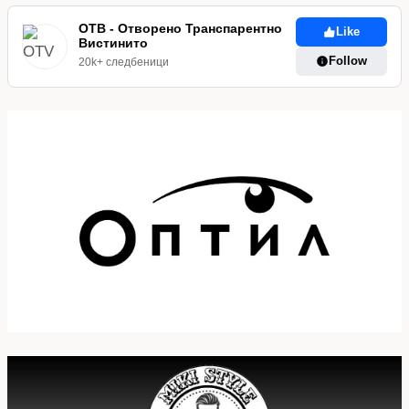
ОТВ - Отворено Транспарентно
Like
Вистинито
Follow
20k+ следбеници