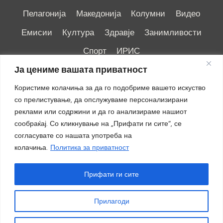
Пелагонија
Македонија
Колумни
Видео
Емисии
Култура
Здравје
Занимливости
Спорт
ИРИС
Ја цениме вашата приватност
Користиме колачиња за да го подобриме вашето искуство
со прелистување, да опслужуваме персонализирани
реклами или содржини и да го анализираме нашиот
Импресум
|
Маркетинг
сообраќај. Со кликнување на „Прифати ги сите“, се
согласувате со нашата употреба на
колачиња.
Политика за приватност
Прифати ги сите
Прилагоди
© 2018 - 2026 ОТВ