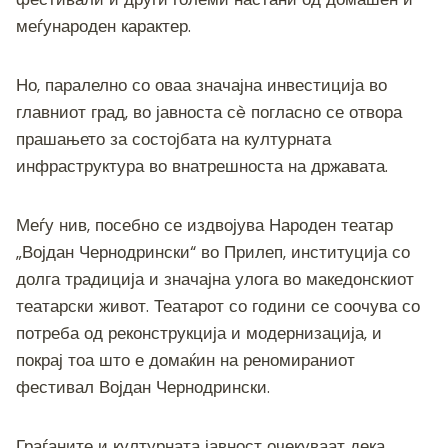
меѓународен карактер.
Но, паралелно со оваа значајна инвестиција во
главниот град, во јавноста сè погласно се отвора
прашањето за состојбата на културната
инфраструктура во внатрешноста на државата.
Меѓу нив, посебно се издвојува Народен театар
„Војдан Чернодрински“ во Прилеп, институција со
долга традиција и значајна улога во македонскиот
театарски живот. Театарот со години се соочува со
потреба од реконструкција и модернизација, и
покрај тоа што е домаќин на реномираниот
фестивал Војдан Чернодрински.
Граѓаните и културната јавност очекуваат дека