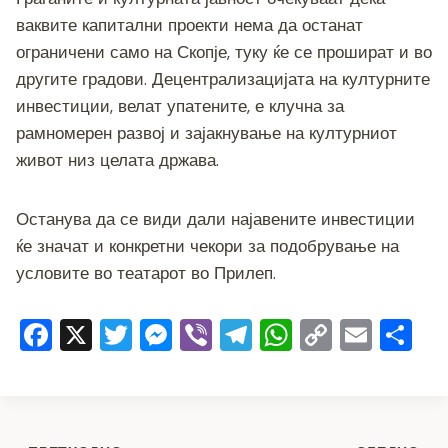
ваквите капитални проекти нема да останат
ограничени само на Скопје, туку ќе се прошират и во
другите градови. Децентрализацијата на културните
инвестиции, велат упатените, е клучна за
рамномерен развој и зајакнување на културниот
живот низ целата држава.
Останува да се види дали најавените инвестиции
ќе значат и конкретни чекори за подобрување на
условите во театарот во Прилеп.
F
X
T
M
Vi
T
W
C
E
S
a
wi
e
b
el
h
o
m
h
c
tt
ss
er
e
at
p
ai
ar
e
er
e
gr
s
y
l
e