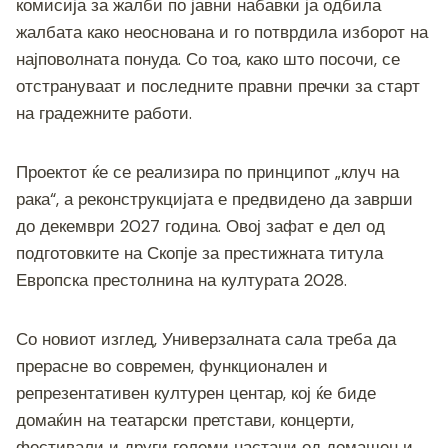
комисија за жалби по јавни набавки ја одбила
жалбата како неоснована и го потврдила изборот на
најповолната понуда. Со тоа, како што посочи, се
отстрануваат и последните правни пречки за старт
на градежните работи.
Проектот ќе се реализира по принципот „клуч на
рака“, а реконструкцијата е предвидено да заврши
до декември 2027 година. Овој зафат е дел од
подготовките на Скопје за престижната титула
Европска престолнина на културата 2028.
Со новиот изглед, Универзалната сала треба да
прерасне во современ, функционален и
репрезентативен културен центар, кој ќе биде
домаќин на театарски претстави, концерти,
фестивали и други големи настани од домашен и