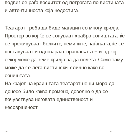
подвиг се раѓа восхитот од потрагата по вистината
и автентичноста која недостига.
Театарот треба да биде магацин со многу крилја.
Простор во кој ќе се сонуваат храбро соништата, ќе
се преживуваат болките, немирите, паѓањата, ќе се
поставуваат и одговараат прашањата – и од кој
секој може да земе крилја за да полета. Само таму
може да се лета вистински, слично како во
соништата.
На крајот на краиштата театарот не ни мора да
донесе било каква промена, доволно е да се
почувствува неговата единственост и
несовршеност.