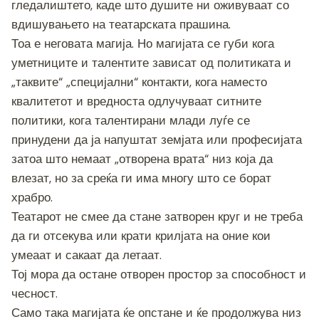
гледалиштето, каде што душите ни оживуваат со
вдишувањето на театарската прашина.
Тоа е неговата магија. Но магијата се губи кога
уметниците и талентите зависат од политиката и
„таквите“ „специјални“ контакти, кога наместо
квалитетот и вредноста одлучуваат ситните
политики, кога талентирани млади луѓе се
принудени да ја напуштат земјата или професијата
затоа што немаат „отворена врата“ низ која да
влезат, но за среќа ги има многу што се борат
храбро.
Театарот не смее да стане затворен круг и не треба
да ги отсекува или крати крилјата на оние кои
умеаат и сакаат да летаат.
Тој мора да остане отворен простор за способност и
чесност.
Само така магијата ќе опстане и ќе продолжува низ