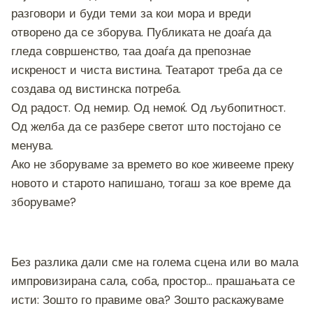
разговори и буди теми за кои мора и вреди
отворено да се зборува. Публиката не доаѓа да
гледа совршенство, таа доаѓа да препознае
искреност и чиста вистина. Театарот треба да се
создава од вистинска потреба.
Од радост. Од немир. Од немоќ. Од љубопитност.
Од желба да се разбере светот што постојано се
менува.
Ако не зборуваме за времето во кое живееме преку
новото и старото напишано, тогаш за кое време да
зборуваме?
Без разлика дали сме на голема сцена или во мала
импровизирана сала, соба, простор… прашањата се
исти: Зошто го правиме ова? Зошто раскажуваме