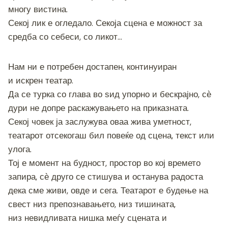
многу вистина.
Секој лик е огледало. Секоја сцена е можност за
средба со себеси, со ликот…
Нам ни е потребен достапен, континуиран
и искрен театар.
Да се турка со глава во ѕид упорно и бескрајно, сѐ
дури не допре раскажувањето на приказната.
Секој човек ја заслужува оваа жива уметност,
театарот отсекогаш бил повеќе од сцена, текст или
улога.
Тој е момент на будност, простор во кој времето
запира, сѐ друго се стишува и останува радоста
дека сме живи, овде и сега. Театарот е будење на
свест низ препознавањето, низ тишината,
низ невидливата нишка меѓу сцената и