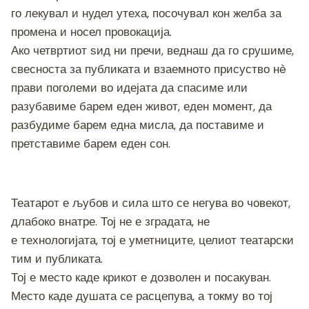
го лекувал и нудел утеха, посочувал кон желба за
промена и носел провокација.
Ако четвртиот ѕид ни пречи, веднаш да го срушиме,
свесноста за публиката и взаемното присуство нè
прави поголеми во идејата да спасиме или
разубавиме барем еден живот, еден момент, да
разбудиме барем една мисла, да поставиме и
претставиме барем еден сон.
Театарот е љубов и сила што се негува во човекот,
длабоко внатре. Тој не е зградата, не
е технологијата, тој е уметниците, целиот театарски
тим и публиката.
Тој е место каде крикот е дозволен и посакуван.
Место каде душата се расцепува, а токму во тој