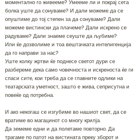
моментално го живееме? Умееме ли и покрај сета
болка уште да сонуваме? И дали можеме да се
опуштиме до тој степен за да сонуваме? Дали
можеме вистински да плачеме? Дали искрено се
радуваме? Дали знаеме сеуште да љубиме?
Или ќе дозволиме и тоа вештачката интелигенција
да го направи за нас?
Уште колку жртви ќе поднесе светот дури се
разбереме дека само човечноста и искреноста ќе ги
спаси сите, кои треба да се главните одлики на
театарската уметност, зашто е жива, сеприсутна и
повеќе од потребна.
И ако некогаш се изгубиме во нашиот свет, да се
вратиме во магацинот со многу крилја.
Да земеме едни и да полетаме повторно. Да
трагаме по патот на вистината преку зборот и