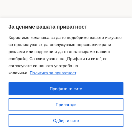
Ја цениме вашата приватност
Користиме колачиња за да го подобриме вашето искуство
со прелистување, да опслужуваме персонализирани
реклами или содржини и да го анализираме нашиот
сообраќај. Со кликнување на „Прифати ги сите“, се
согласувате со нашата употреба на
колачиња.
Политика за приватност
Над 6.000 литри флаширана вода од Прилеп
Прифати ги сите
испратени како помош за Гостивар
23.07.2026
Прилагоди
Култура
Одбиј ги сите