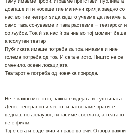
Таму имавме проби, игравме претстави, публиката
k
доаѓаше и ги носеше тие магични крилја заедно со
нас, во тие четири ѕида кајшто учевме да летаме, а
само така сонувавме и така растевме – театарски и
со љубов. Тоа ѝ за нас ѝ за нив во тој момент беше
апсолутен театар.
Публиката имаше потреба за тоа, имавме и ние
голема потреба од тоа. И сега е исто. Ништо не се
сменило, освен локацијата.
Театарот е потреба од човечка природа.
Не е важно местото, важна е идејата и суштината.
Денес генерално и често ги затвораме вратите
веднаш по аплаузот, ги гасиме светлата, а театарот
не е филм.
Тој е сега и овде, жив и право во очи. Отвора важни