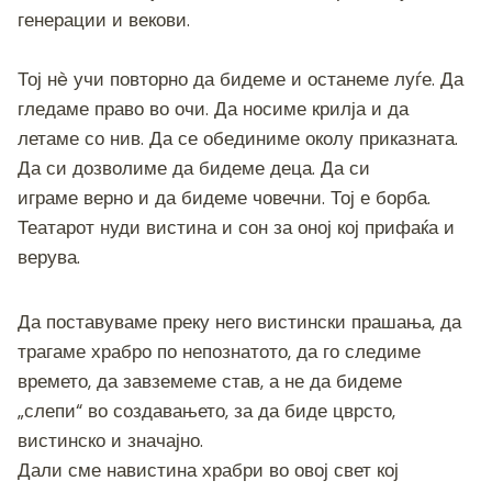
генерации и векови.
Тој нè учи повторно да бидеме и останеме луѓе. Да
гледаме право во очи. Да носиме крилја и да
летаме со нив. Да се обединиме околу приказната.
Да си дозволиме да бидеме деца. Да си
играме верно и да бидеме човечни. Тој е борба.
Театарот нуди вистина и сон за оној кој прифаќа и
верува.
Да поставуваме преку него вистински прашања, да
трагаме храбро по непознатото, да го следиме
времето, да завземеме став, а не да бидеме
„слепи“ во создавањето, за да биде цврсто,
вистинско и значајно.
Дали сме навистина храбри во овој свет кој