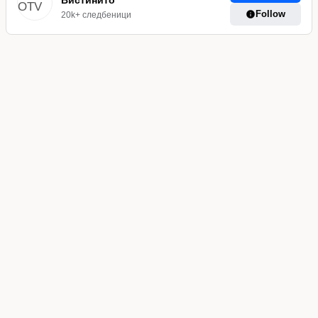
Вистинито
Follow
20k+ следбеници