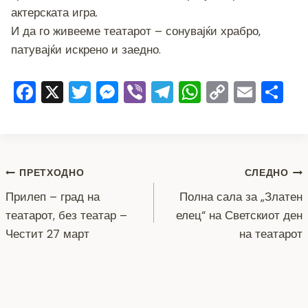
актерската игра.
И да го живееме театарот – сонувајќи храбро,
патувајќи искрено и заедно.
F
X
T
M
Vi
T
W
C
E
S
a
wi
e
b
el
h
o
m
h
c
tt
ss
er
e
at
p
ai
ar
e
er
e
gr
s
y
l
e
Навигација
b
n
a
A
Li
ПРЕТХОДНО
СЛЕДНО
o
g
m
p
n
Прилеп – град на
Полна сала за „Златен
на
театарот, без театар –
елец“ на Светскиот ден
o
er
p
k
напис
Честит 27 март
на театарот
k