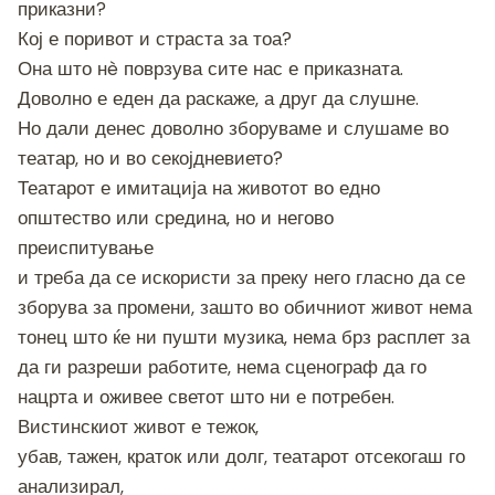
приказни?
Кој е поривот и страста за тоа?
Она што нè поврзува сите нас е приказната.
Доволно е еден да раскаже, а друг да слушне.
Но дали денес доволно зборуваме и слушаме во
театар, но и во секојдневието?
Театарот е имитација на животот во едно
општество или средина, но и негово
преиспитување
и треба да се искористи за преку него гласно да се
зборува за промени, зашто во обичниот живот нема
тонец што ќе ни пушти музика, нема брз расплет за
да ги разреши работите, нема сценограф да го
нацрта и оживее светот што ни е потребен.
Вистинскиот живот е тежок,
убав, тажен, краток или долг, театарот отсекогаш го
анализирал,