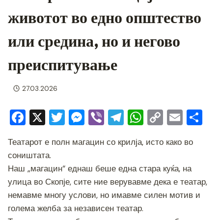
животот во едно општество
или средина, но и негово
преиспитување
27.03.2026
F
X
T
M
Vi
T
W
C
E
S
a
wi
e
b
el
h
o
m
h
Театарот е полн магацин со крилја, исто како во
c
tt
ss
er
e
at
p
ai
ar
соништата.
e
er
e
gr
s
y
l
e
Наш „магацин“ еднаш беше една стара куќа, на
b
n
a
A
Li
улица во Скопје, сите ние верувавме дека е театар,
o
g
m
p
n
немавме многу услови, но имавме силен мотив и
o
er
p
k
голема желба за независен театар.