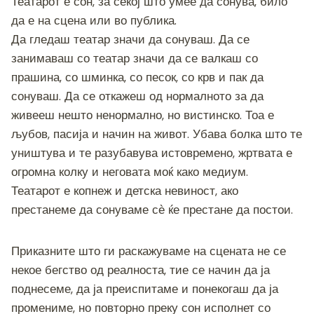
Театарот е сон, за секој што умее да сонува, било
да е на сцена или во публика.
Да гледаш театар значи да сонуваш. Да се
занимаваш со театар значи да се валкаш со
прашина, со шминка, со песок, со крв и пак да
сонуваш. Да се откажеш од нормалното за да
живееш нешто ненормално, но вистинско. Тоа е
љубов, пасија и начин на живот. Убава болка што те
уништува и те разубавува истовремено, жртвата е
огромна колку и неговата моќ како медиум.
Театарот е копнеж и детска невиност, ако
престанеме да сонуваме сѐ ќе престане да постои.
Приказните што ги раскажуваме на сцената не се
некое бегство од реалноста, тие се начин да ја
поднесеме, да ја преиспитаме и понекогаш да ја
промениме, но повторно преку сон исполнет со