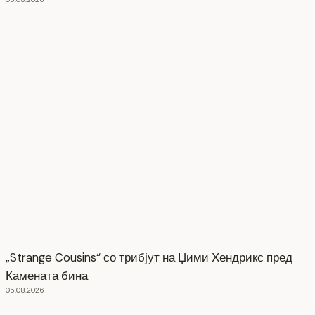
„Strange Cousins“ со трибјут на Џими Хендрикс пред
Камената бина
05.08.2026