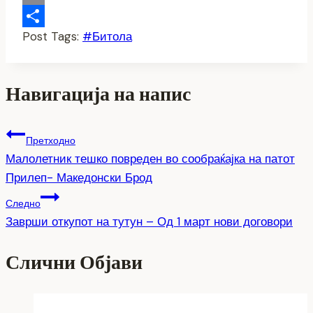
Link
Email
Post Tags:
#
Битола
Share
Навигација на напис
Претходно
Малолетник тешко повреден во сообраќајка на патот
Прилеп- Македонски Брод
Следно
Заврши откупот на тутун – Од 1 март нови договори
Слични Објави