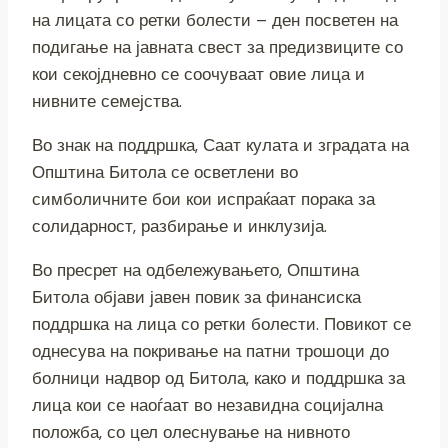
на лицата со ретки болести – ден посветен на
подигање на јавната свест за предизвиците со
кои секојдневно се соочуваат овие лица и
нивните семејства.
Во знак на поддршка, Саат кулата и зградата на
Општина Битола се осветлени во
симболичните бои кои испраќаат порака за
солидарност, разбирање и инклузија.
Во пресрет на одбележувањето, Општина
Битола објави јавен повик за финансиска
поддршка на лица со ретки болести. Повикот се
однесува на покривање на патни трошоци до
болници надвор од Битола, како и поддршка за
лица кои се наоѓаат во незавидна социјална
положба, со цел олеснување на нивното