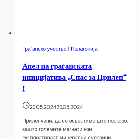
Граѓанско учество
|
Пелагонија
Апел на граѓанската
иницијатива „Спас за Прилеп“
!
29.05.2024
29.05.2024
Прилепчани, да се освестиме што поскоро,
зашто големите магнати кои
експлоатираат минерални суровини,