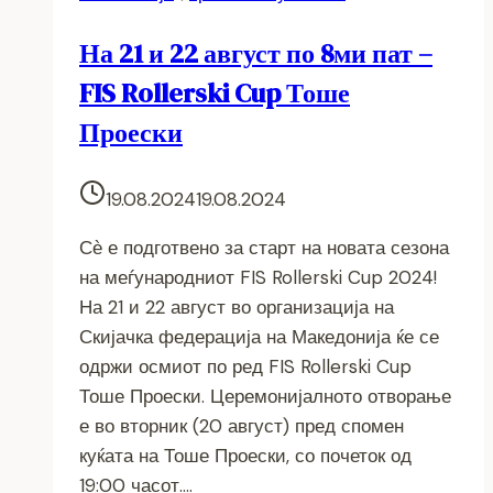
На 21 и 22 август по 8ми пат –
FIS Rollerski Cup Тоше
Проески
19.08.2024
19.08.2024
Сѐ е подготвено за старт на новата сезона
на меѓународниот FIS Rollerski Cup 2024!
На 21 и 22 август во организација на
Скијачка федерација на Македонија ќе се
одржи осмиот по ред FIS Rollerski Cup
Тоше Проески. Церемонијалното отворање
е во вторник (20 август) пред спомен
куќата на Тоше Проески, со почеток од
19:00 часот….