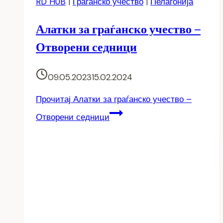
RD HUB
|
Граѓанско учество
|
Пелагонија
Алатки за граѓанско учество –
Отворени седници
09.05.2023
15.02.2024
Прочитај
Алатки за граѓанско учество –
Отворени седници