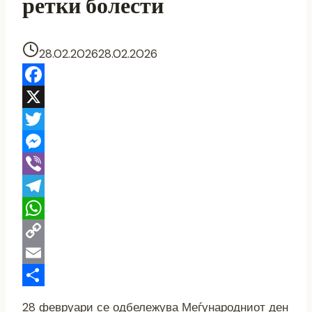
ретки болести
28.02.2026
28.02.2026
Facebook
X
Twitter
Messenger
Viber
Telegram
WhatsApp
Copy
Link
Email
Share
28 февруари се одбележува Меѓународниот ден