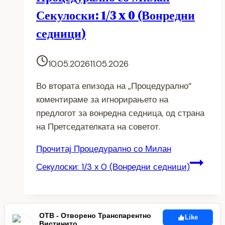
Секулоски: 1/3 x 0 (Вонредни
седници)
10.05.2026
11.05.2026
Во втората епизода на „Процедурално“
коментираме за игнорирањето на
предлогот за вонредна седница, од страна
на Претседателката на советот.
Прочитај
Процедурално со Милан
Секулоски: 1/3 x 0 (Вонредни седници)
ОТВ - Отворено Транспарентно
Like
Вистинито