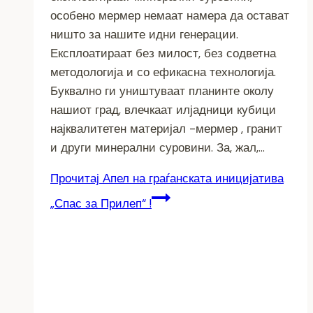
особено мермер немаат намера да остават
ништо за нашите идни генерации.
Експлоатираат без милост, без содветна
методологија и со ефикасна технологија.
Буквално ги уништуваат планинте околу
нашиот град, влечкаат илјадници кубици
најквалитетен материјал -мермер , гранит
и други минерални суровини. За, жал,…
Прочитај
Апел на граѓанската иницијатива
„Спас за Прилеп“ !