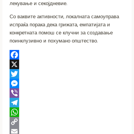
лекување и секојдневие.
Со ваквите активности, локалната самоуправа
испраќа порака дека грижата, емпатијата и
конкретната помош се клучни за создавање
поинклузивно и похумано општество.
Facebook
X
Twitter
Messenger
Viber
Telegram
WhatsApp
Copy