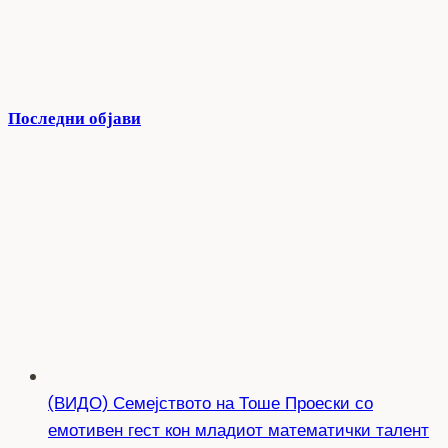
Последни објави
(ВИДО) Семејството на Тоше Проески со
емотивен гест кон младиот математички талент