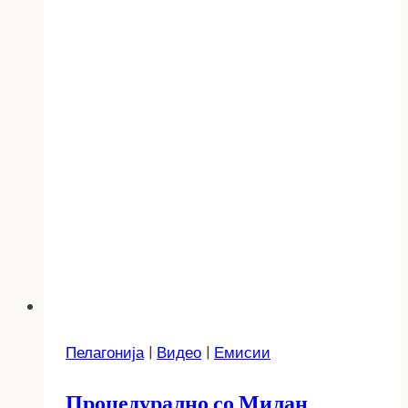
Пелагонија
|
Видео
|
Емисии
Процедурално со Милан