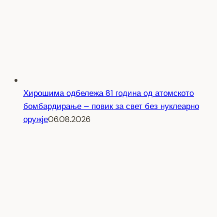
Хирошима одбележа 81 година од атомското
бомбардирање – повик за свет без нуклеарно
оружје
06.08.2026