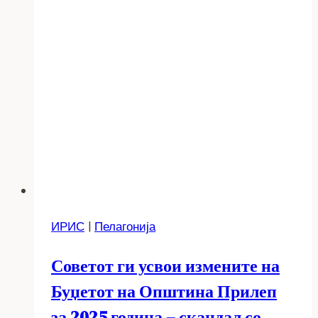
ИРИС
|
Пелагонија
Советот ги усвои измените на
Буџетот на Општина Прилеп
за 2025 година – скандал со