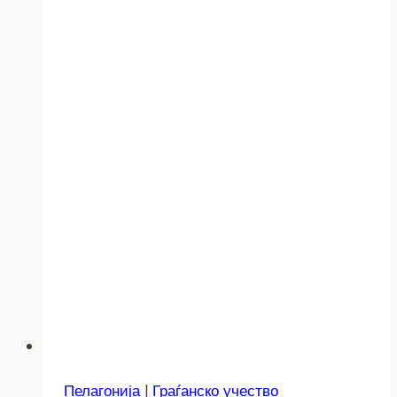
Пелагонија
|
Граѓанско учество