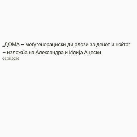
„ДОМА – меѓугенерациски дијалози за денот и ноќта“
– изложба на Александра и Илија Ацески
05.08.2026