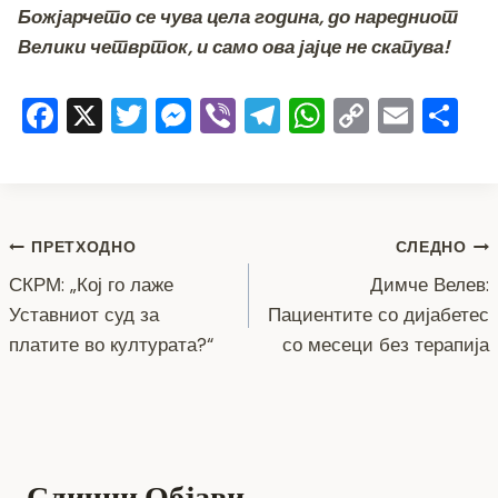
Божјарчето се чува цела година, до наредниот
Велики четврток, и само ова јајце не скапува!
F
X
T
M
Vi
T
W
C
E
S
a
wi
e
b
el
h
o
m
h
c
tt
ss
er
e
at
p
ai
ar
e
er
e
gr
s
y
l
e
Навигација
b
n
a
A
Li
ПРЕТХОДНО
СЛЕДНО
o
g
m
p
n
СКРМ: „Кој го лаже
Димче Велев:
на
Уставниот суд за
Пациентите со дијабетес
o
er
p
k
напис
платите во културата?“
со месеци без терапија
k
Слични Објави