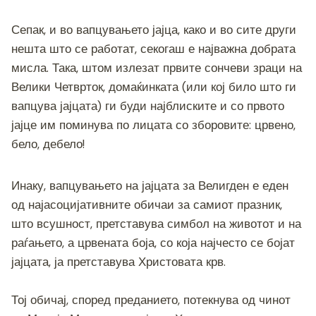
Сепак, и во вапцувањето јајца, како и во сите други
нешта што се работат, секогаш е најважна добрата
мисла. Така, штом излезат првите сончеви зраци на
Велики Четврток, домаќинката (или кој било што ги
вапцува јајцата) ги буди најблиските и со првото
јајце им поминува по лицата со зборовите: црвено,
бело, дебело!
Инаку, вапцувањето на јајцата за Велигден е еден
од најасоцијативните обичаи за самиот празник,
што всушност, претставува симбол на животот и на
раѓањето, а црвената боја, со која најчесто се бојат
јајцата, ја претставува Христовата крв.
Тој обичај, според преданието, потекнува од чинот