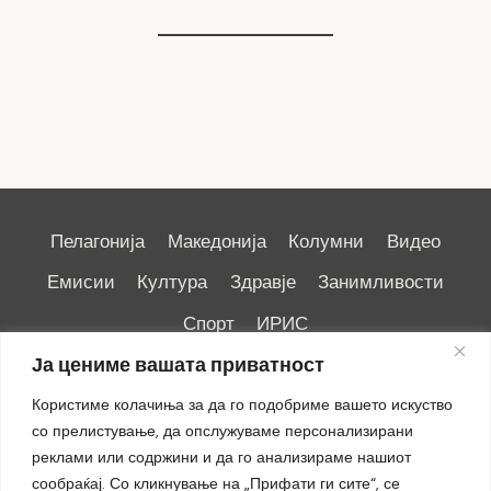
Пелагонија
Македонија
Колумни
Видео
Емисии
Култура
Здравје
Занимливости
Спорт
ИРИС
Ја цениме вашата приватност
Користиме колачиња за да го подобриме вашето искуство
со прелистување, да опслужуваме персонализирани
реклами или содржини и да го анализираме нашиот
Импресум
|
Маркетинг
сообраќај. Со кликнување на „Прифати ги сите“, се