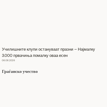
Училишните клупи остануваат празни – Најмалку
3.000 првачиња помалку оваа есен
06.08.2026
Граѓанско учество