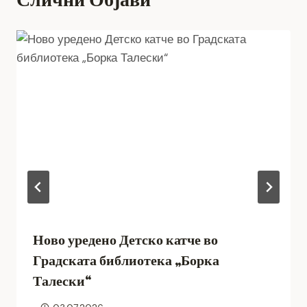
Ново уредено Детско катче во
Градската библиотека „Борка
Талески“