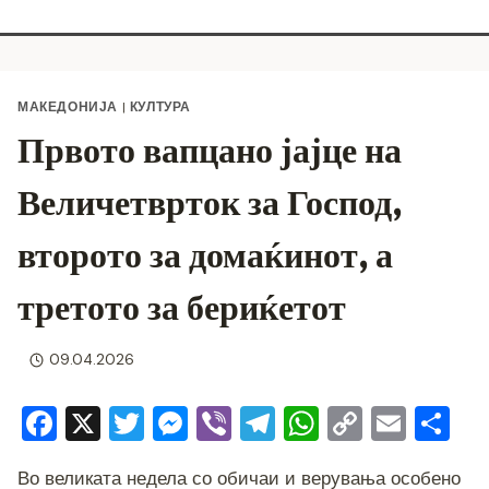
МАКЕДОНИЈА
|
КУЛТУРА
Првото вапцано јајце на
Величетврток за Господ,
второто за домаќинот, а
третото за бериќетот
09.04.2026
F
X
T
M
Vi
T
W
C
E
S
a
wi
e
b
el
h
o
m
h
Во великата недела со обичаи и верувања особено