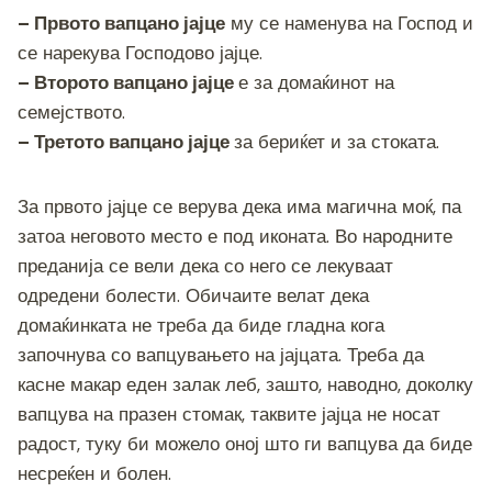
– Првото вапцано јајце
му се наменува на Господ и
се нарекува Господово јајце.
– Второто вапцано јајце
е за домаќинот на
семејството.
– Третото вапцано јајце
за бериќет и за стоката.
За првото јајце се верува дека има магична моќ, па
затоа неговото место е под иконата. Во народните
преданија се вели дека со него се лекуваат
одредени болести. Обичаите велат дека
домаќинката не треба да биде гладна кога
започнува со вапцувањето на јајцата. Треба да
касне макар еден залак леб, зашто, наводно, доколку
вапцува на празен стомак, таквите јајца не носат
радост, туку би можело оној што ги вапцува да биде
несреќен и болен.