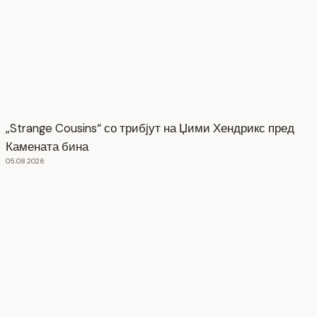
„Strange Cousins“ со трибјут на Џими Хендрикс пред
Камената бина
05.08.2026