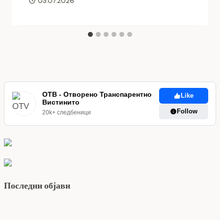
03.07.2026
ОТВ - Отворено Транспарентно
Like
Вистинито
Follow
20k+ следбеници
Последни објави