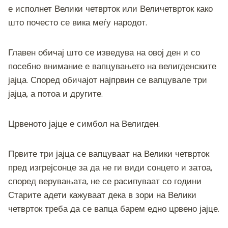
c
tt
ss
er
e
at
p
ai
ar
е исполнет Велики четврток или Величетврток како
e
er
e
gr
s
y
l
e
што почесто се вика меѓу народот.
b
n
a
A
Li
o
g
m
p
n
Главен обичај што се изведува на овој ден и со
o
er
p
k
посебно внимание е вапцувањето на велигденските
k
јајца. Според обичајот најпрвин се вапцувале три
јајца, а потоа и другите.
Црвеното јајце е симбол на Велигден.
Првите три јајца се вапцуваат на Велики четврток
пред изгрејсонце за да не ги види сонцето и затоа,
според верувањата, не се расипуваат со години
Старите адети кажуваат дека в зори на Велики
четврток треба да се вапца барем едно црвено јајце.