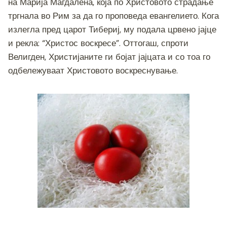
на Марија Магдалена, која по Христовото страдање
тргнала во Рим за да го проповеда евангелието. Кога
излегла пред царот Тибериј, му подала црвено јајце
и рекла: “Христос воскресе”. Оттогаш, спроти
Велигден, Христијаните ги бојат јајцата и со тоа го
одбележуваат Христовото воскреснување.