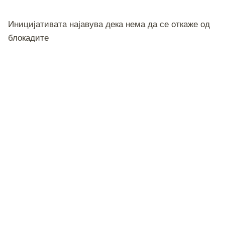
Иницијативата најавува дека нема да се откаже од
блокадите