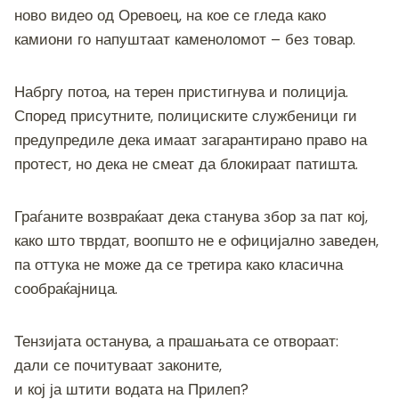
c
tt
ss
er
e
at
p
ai
ar
ново видео од Оревоец, на кое се гледа како
e
er
e
gr
s
y
l
e
камиони го напуштаат каменоломот – без товар.
b
n
a
A
Li
o
g
m
p
n
Набргу потоа, на терен пристигнува и полиција.
o
er
p
k
Според присутните, полициските службеници ги
k
предупредиле дека имаат загарантирано право на
протест, но дека не смеат да блокираат патишта.
Граѓаните возвраќаат дека станува збор за пат кој,
како што тврдат, воопшто не е официјално заведeн,
па оттука не може да се третира како класична
сообраќајница.
Тензијата останува, а прашањата се отвораат:
дали се почитуваат законите,
и кој ја штити водата на Прилеп?