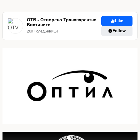
ОТВ - Отворено Транспарентно
Like
Вистинито
Follow
20k+ следбеници