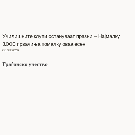
Училишните клупи остануваат празни – Најмалку
3.000 првачиња помалку оваа есен
06.08.2026
Граѓанско учество