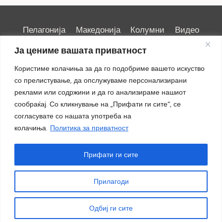
Пелагонија
Македонија
Колумни
Видео
Емисии
Култура
Здравје
Занимливости
Ја цениме вашата приватност
Спорт
ИРИС
Користиме колачиња за да го подобриме вашето искуство
со прелистување, да опслужуваме персонализирани
реклами или содржини и да го анализираме нашиот
сообраќај. Со кликнување на „Прифати ги сите“, се
Импресум
|
Маркетинг
согласувате со нашата употреба на
колачиња.
Политика за приватност
Прифати ги сите
Прилагоди
© 2018 - 2026 ОТВ
Одбиј ги сите