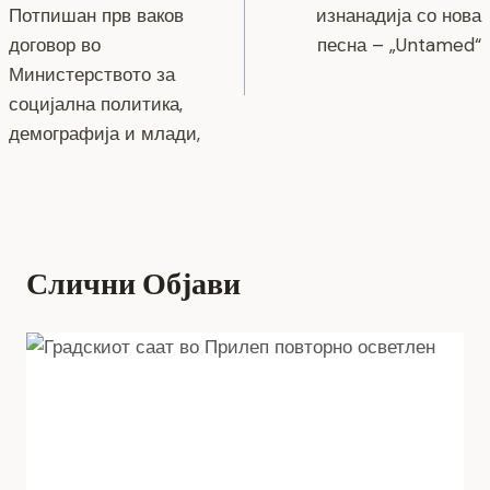
k
на
Потпишан прв ваков
изнанадија со нова
напис
договор во
песна – „Untamed“
Министерството за
социјална политика,
демографија и млади,
Слични Објави