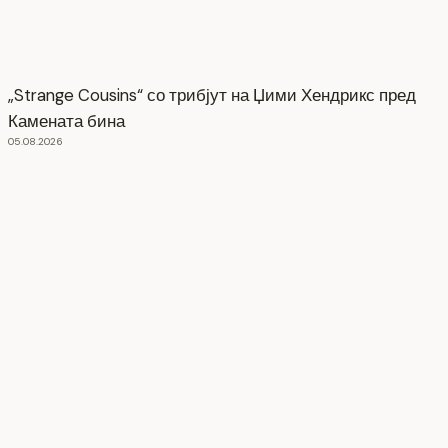
„Strange Cousins“ со трибјут на Џими Хендрикс пред
Камената бина
05.08.2026