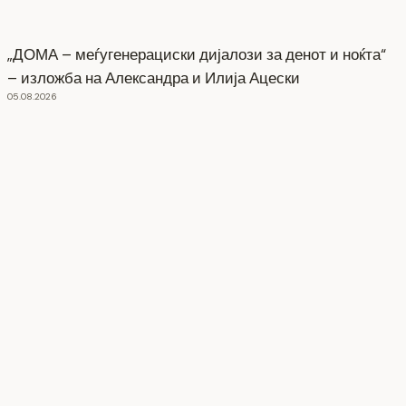
„ДОМА – меѓугенерациски дијалози за денот и ноќта“
– изложба на Александра и Илија Ацески
05.08.2026