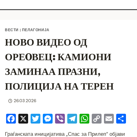
ВЕСТИ
|
ПЕЛАГОНИЈА
НОВО ВИДЕО ОД
ОРЕOВЕЦ: КАМИОНИ
ЗАМИНАА ПРАЗНИ,
ПОЛИЦИЈА НА ТЕРЕН
26.03.2026
F
X
T
M
Vi
T
W
C
E
S
a
wi
e
b
el
h
o
m
h
Граѓанската иницијатива „Спас за Прилеп“ објави