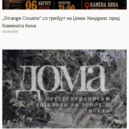
„Strange Cousins“ со трибјут на Џими Хендрикс пред
Камената бина
05.08.2026