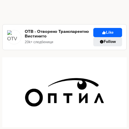
ОТВ - Отворено Транспарентно
Like
Вистинито
Follow
20k+ следбеници