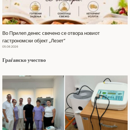
Во Прилеп денес свечено се отвора новиот
гастрономски објект „Лезет“
05.08.2026
Граѓанско учество