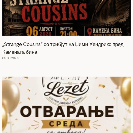
„Strange Cousins“ со трибјут на Џими Хендрикс пред
Камената бина
05.08.2026