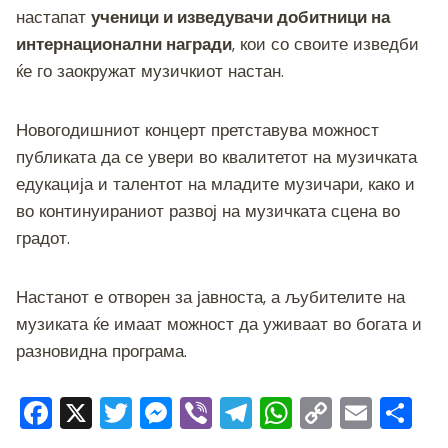
настапат
ученици и изведувачи добитници на
интернационални награди
, кои со своите изведби
ќе го заокружат музичкиот настан.
Новогодишниот концерт претставува можност
публиката да се увери во квалитетот на музичката
едукација и талентот на младите музичари, како и
во континуираниот развој на музичката сцена во
градот.
Настанот е отворен за јавноста, а љубителите на
музиката ќе имаат можност да уживаат во богата и
разновидна програма.
F
X
T
M
Vi
T
W
C
E
S
a
wi
e
b
el
h
o
m
h