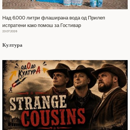
Над 6.000 литри флаширана вода од Прилеп
испратени како помош за Гостивар
23.07.2026
Култура