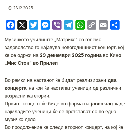
26.12.2025
F
X
T
M
Vi
T
W
C
E
S
a
wi
e
b
el
h
o
m
h
Музичкото училиште „Матрикс“ со големо
c
tt
ss
er
e
at
p
ai
ar
задоволство го најавува новогодишниот концерт, кој
e
er
e
gr
s
y
l
e
ќе се одржи на
29 декември 2025 година
во
Кино
b
n
a
A
Li
„Мис Стон“ во Прилеп
.
o
g
m
p
n
o
er
p
k
Во рамки на настанот ќе бидат реализирани
два
k
концерта
, на кои ќе настапат ученици од различни
возрасни категории.
Првиот концерт ќе биде во форма на
јавен час
, каде
најмладите ученици ќе се претстават со по едно
музичко дело.
Во продолжение ќе следи вториот концерт, на кој ќе