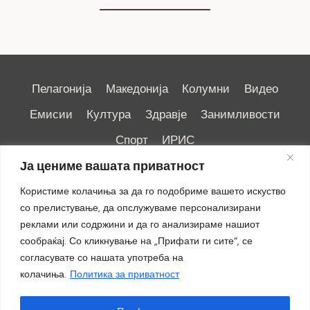
Пелагонија
Македонија
Колумни
Видео
Емисии
Култура
Здравје
Занимливости
Спорт
ИРИС
Ја цениме вашата приватност
Користиме колачиња за да го подобриме вашето искуство
со прелистување, да опслужуваме персонализирани
реклами или содржини и да го анализираме нашиот
Импресум
|
Маркетинг
сообраќај. Со кликнување на „Прифати ги сите“, се
согласувате со нашата употреба на
колачиња.
Политика за приватност