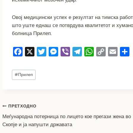
Овој медицински успех е резултат на тимска работа
што уште еднаш се потврдува квалитетот и хумано
болница Прилеп.
F
X
T
M
Vi
T
W
C
E
a
wi
e
b
el
h
o
m
c
tt
ss
er
e
at
p
ai
Post
#
Прилеп
e
er
e
gr
s
y
l
Tags:
b
n
a
A
Li
o
g
m
p
n
Навигација
o
er
p
k
ПРЕТХОДНО
k
Меѓународна потерница по лицето кое прегази жена во
на
Скопје и ја напушти државата
напис