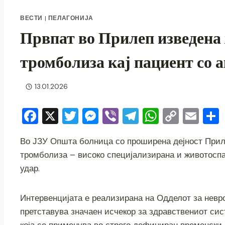
ВЕСТИ
|
ПЕЛАГОНИЈА
Првпат во Прилеп изведена
тромболиза кај пациент со 
13.01.2026
F
X
T
M
Vi
T
W
C
E
a
wi
e
b
el
h
o
m
Во ЈЗУ Општа болница со проширена дејност Прил
c
tt
ss
er
e
at
p
ai
тромболиза – високо специјализирана и животоспа
e
er
e
gr
s
y
l
удар.
b
n
a
A
Li
o
g
m
p
n
Интервенцијата е реализирана на Одделот за невр
o
er
p
k
претставува значаен исчекор за здравствениот сис
која се применува во строго дефиниран временски 