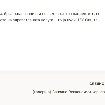
, брза организација и посветеност кон пациентите, со
ста на здравствената услуга што ја нуди ЈЗУ Општа
S
h
ar
e
СЛЕДНО
(галерија) Започна Вевчанскиот карне