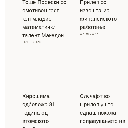
Тоше Проески со
Прилеп со
емотивен гест
извештај за
кон младиот
финансиското
математички
работење
07.08.2026
талент Македон
07.08.2026
Хирошима
Случајот во
одбележа 81
Прилеп уште
година од
еднаш покажа –
атомското
пријавувањето на