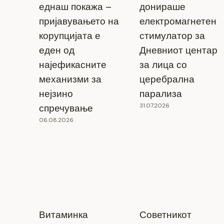
еднаш покажа –
донираше
пријавувањето на
електромагнетен
корупцијата е
стимулатор за
еден од
Дневниот центар
најефикасните
за лица со
механизми за
церебрална
нејзино
парализа
31.07.2026
спречување
06.08.2026
Витаминка
Советникот