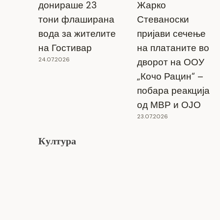
донираше 23
Жарко
Започна изградбата на потпорен ѕид
тони флаширана
Стеваноски
на улицата „Прохор Пчински“ во
вода за жителите
пријави сечење
населбата Рид во Прилеп
на Гостивар
на платаните во
24.07.2026
дворот на ООУ
26.05.2025
„Кочо Рацин“ –
побара реакција
од МВР и ОЈО
23.07.2026
Култура