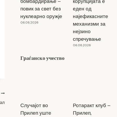
бомбардирање –
корупцијата е
повик за свет без
еден од
нуклеарно оружје
најефикасните
06.08.2026
механизми за
нејзино
спречување
06.08.2026
Граѓанско учество
вал
Случајот во
Ротаракт клуб –
Прилеп уште
Прилеп,