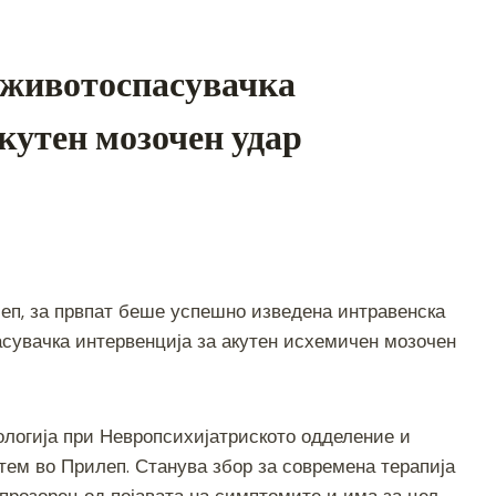
 животоспасувачка
акутен мозочен удар
S
h
еп, за првпат беше успешно изведена интравенска
ar
сувачка интервенција за акутен исхемичен мозочен
e
ологија при Невропсихијатриското одделение и
тем во Прилеп. Станува збор за современа терапија
прозорец од појавата на симптомите и има за цел