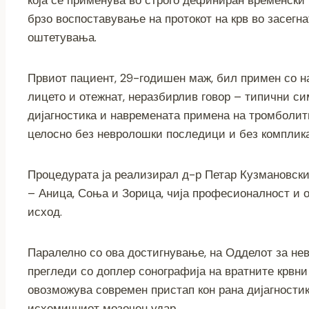
k
брзо воспоставување на протокот на крв во засегна
оштетувања.
Првиот пациент, 29-годишен маж, бил примен со на
лицето и отежнат, неразбирлив говор – типични си
дијагностика и навремената примена на тромболити
целосно без невролошки последици и без комплик
Процедурата ја реализирал д-р Петар Кузмановски
– Аница, Соња и Зорица, чија професионалност и 
исход.
Паралелно со ова достигнување, на Одделот за нев
прегледи со доплер сонографија на вратните крвни
овозможува современ пристап кон рана дијагностик
исхемичниот мозочен удар.