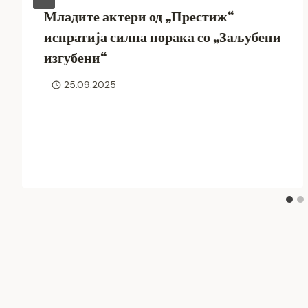
Младите актери од „Престиж“
испратија силна порака со „Заљубени
изгубени“
25.09.2025