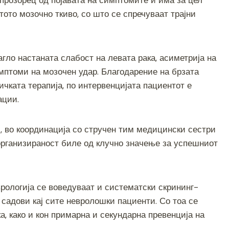
тото мозочно ткиво, со што се спречуваат трајни
гло настаната слабост на левата рака, асиметрија на
мптоми на мозочен удар. Благодарение на брзата
чката терапија, по интервенцијата пациентот е
ации.
, во координација со стручен тим медицински сестри
организираност биле од клучно значење за успешниот
рологија се воведуваат и систематски скрининг-
 садови кај сите невролошки пациенти. Со тоа се
а, како и кон примарна и секундарна превенција на