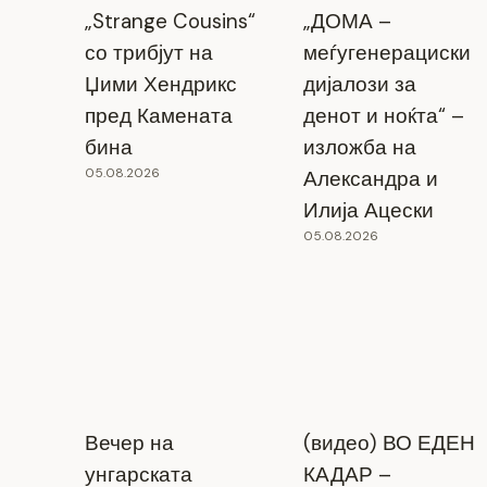
„Strange Cousins“
„ДОМА –
со трибјут на
меѓугенерациски
Џими Хендрикс
дијалози за
пред Камената
денот и ноќта“ –
бина
изложба на
05.08.2026
Александра и
Илија Ацески
05.08.2026
Вечер на
(видео) ВО ЕДЕН
унгарската
КАДАР –