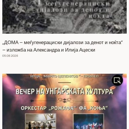
„ДОМА – меѓугенерациски дијалози за денот и ноќта“
– изложба на Александра и Илија Ацески
05.08.2026