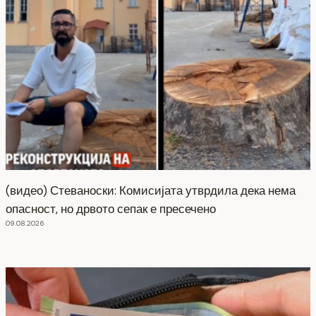
(видео) Стеваноски: Комисијата утврдила дека нема
опасност, но дрвото сепак е пресечено
09.08.2026