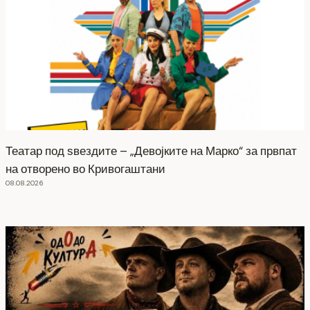
Театар под ѕвездите – „Девојките на Марко“ за првпат
на отворено во Кривогаштани
08.08.2026