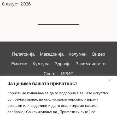
7 август 2026
Пелагонија
Македонија
Колумни
Видео
Емисии
Култура
Здравје
Занимливости
Спорт
ИРИС
Ја цениме вашата приватност
Користиме колачиња за да го подобриме вашето искуство
со прелистување, да опслужуваме персонализирани
реклами или содржини и да го анализираме нашиот
Импресум
|
Маркетинг
сообраќај. Со кликнување на „Прифати ги сите“, се