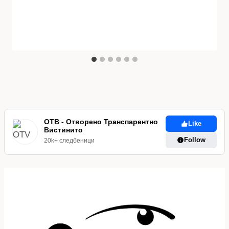
ОТВ - Отворено Транспарентно
Like
Вистинито
Follow
20k+ следбеници