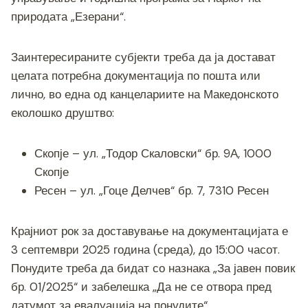
природата „Езерани“.
Заинтересираните субјекти треба да ја достават
целата потребна документација по пошта или
лично, во една од канцелариите на Македонското
еколошко друштво:
Скопје – ул. „Тодор Скаловски“ бр. 9А, 1000
Скопје
Ресен – ул. „Гоце Делчев“ бр. 7, 7310 Ресен
Крајниот рок за доставување на документацијата е
3 септември 2025 година (среда), до 15:00 часот.
Понудите треба да бидат со назнака „За јавен повик
бр. 01/2025“ и забелешка „Да не се отвора пред
датумот за евалуација на понудите“.