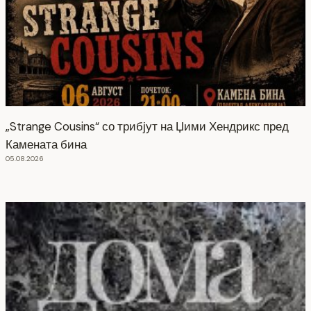
„Strange Cousins“ со трибјут на Џими Хендрикс пред
Камената бина
05.08.2026