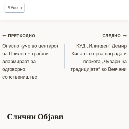
c
tt
ss
er
e
at
p
ai
ar
Post
#
Ресен
e
er
e
gr
s
y
l
e
Tags:
b
n
a
A
Li
o
g
m
p
n
Навигација
ПРЕТХОДНО
СЛЕДНО
o
er
p
k
Опасно куче во центарот
КУД „Илинден“ Демир
k
на
на Прилеп – граѓани
Хисар со прва награда и
напис
алармираат за
плакета „Чувари на
одговорно
традицијата“ во Вевчани
сопствеништво
Слични Објави