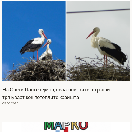
На Свети Пантелејмон, пелагониските штркови
тргнуваат кон потоплите краишта
09.08.2026