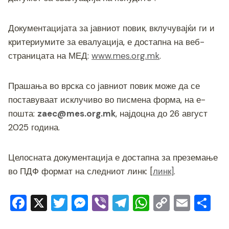
Документацијата за јавниот повик, вклучувајќи ги и
критериумите за евалуација, е достапна на веб-
страницата на МЕД:
www.mes.org.mk
.
Прашања во врска со јавниот повик може да се
поставуваат исклучиво во писмена форма, на е-
пошта:
zaec@mes.org.mk
, најдоцна до 26 август
2025 година.
Целосната документација е достапна за преземање
во ПДФ формат на следниот линк: [
линк]
.
F
X
T
M
Vi
T
W
C
E
S
a
wi
e
b
el
h
o
m
h