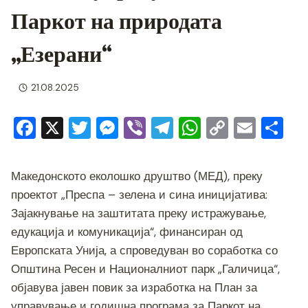
Паркот на природата
„Езерани“
21.08.2025
F
X
T
M
Vi
T
W
C
E
S
a
wi
e
b
el
h
o
m
h
c
tt
ss
er
e
at
p
ai
ar
Македонското еколошко друштво (МЕД), преку
e
er
e
gr
s
y
l
e
проектот „Преспа – зелена и сина иницијатива:
b
n
a
A
Li
Зајакнување на заштитата преку истражување,
o
g
m
p
n
едукација и комуникација“, финансиран од
Европската Унија, а спроведуван во соработка со
o
er
p
k
Општина Ресен и Националниот парк „Галичица“,
k
објавува јавен повик за изработка на План за
управување и годишна програма за Паркот на