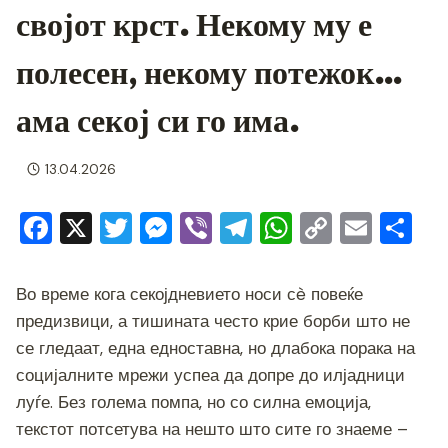
својот крст. Некому му е
полесен, некому потежок…
ама секој си го има.
13.04.2026
F
X
T
M
Vi
T
W
C
E
S
a
wi
e
b
el
h
o
m
h
c
tt
ss
er
e
at
p
ai
ar
Во време кога секојдневието носи сè повеќе
e
er
e
gr
s
y
l
e
предизвици, а тишината често крие борби што не
b
n
a
A
Li
се гледаат, една едноставна, но длабока порака на
социјалните мрежи успеа да допре до илјадници
o
g
m
p
n
луѓе. Без голема помпа, но со силна емоција,
o
er
p
k
текстот потсетува на нешто што сите го знаеме –