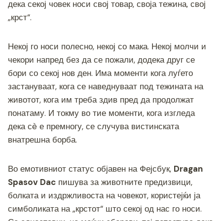
k
дека секој човек носи свој товар, своја тежина, свој
„крст“.
Некој го носи полесно, некој со мака. Некој молчи и
чекори напред без да се пожали, додека друг се
бори со секој нов ден. Има моменти кога луѓето
застануваат, кога се наведнуваат под тежината на
животот, кога им треба здив пред да продолжат
понатаму. И токму во тие моменти, кога изгледа
дека сè е премногу, се случува вистинската
внатрешна борба.
Во емотивниот статус објавен на Фејсбук,
Dragan
Spasov Dac
пишува за животните предизвици,
болката и издржливоста на човекот, користејќи ја
симболиката на „крстот“ што секој од нас го носи.