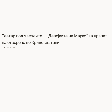
Театар под ѕвездите – „Девојките на Марко“ за првпат
на отворено во Кривогаштани
08.08.2026