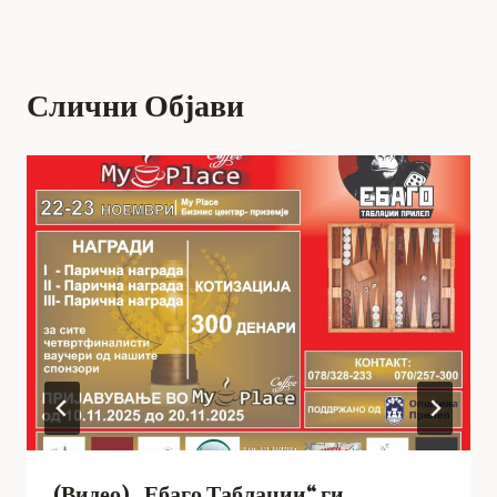
Слични Објави
(Видео) „Ебаго Таблаџии“ ги