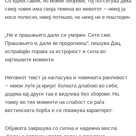
Со едноставни, но моќни зборови, тој потсетува дека
секој човек има своја тежина во животот – некој ја
носи полесно, некој потешко, но никој не е поштеден.
„Не е прашањето дали си уморен. Сите сме.
Прашањето е, дали ќе продолжиш“, пишува Дац,
испраќајќи порака за истрајност и сила во
најтешките моменти.
Неговиот текст ја нагласува и човечката ранливост
– некои луѓе ја кријат болката длабоко во себе,
додека кај други таа е видлива без зборови. Но,
токму во тие моменти на слабост се раѓа
вистинската борба и се покажува карактерот.
Објавата завршува со силна и надежна мисла: