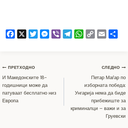
F
X
T
M
Vi
T
W
C
E
S
a
wi
e
b
el
h
o
m
h
c
tt
ss
er
e
at
p
ai
ar
e
er
e
gr
s
y
l
e
Навигација
b
n
a
A
Li
ПРЕТХОДНО
СЛЕДНО
o
g
m
p
n
И Македонските 18-
Петар Маѓар по
на
годишници може да
изборната победа:
o
er
p
k
напис
патуваат бесплатно низ
Унгарија нема да биде
k
Европа
прибежиште за
криминалци – важи и за
Груевски