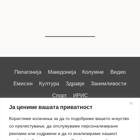
ЗДРАВСТВEНИОТ ДОМ
7 август 2026
Пелагонија
Македонија
Колумни
Видео
Емисии
Култура
Здравје
Занимливости
Спорт
ИРИС
Ја цениме вашата приватност
Користиме колачиња за да го подобриме вашето искуство
со прелистување, да опслужуваме персонализирани
реклами или содржини и да го анализираме нашиот
Импресум
|
Маркетинг