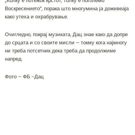
„Колку е потежок крстот, толку е поголемо
Воскресението“, порака што многумина ја доживеаја
како утеха и охрабрување.
Очигледно, покрај музиката, Дац знае како да допре
до срцата и со своите мисли – токму кога најмногу
ни треба потсетник дека треба да продолжиме
напред.
Фото – ФБ -Дац