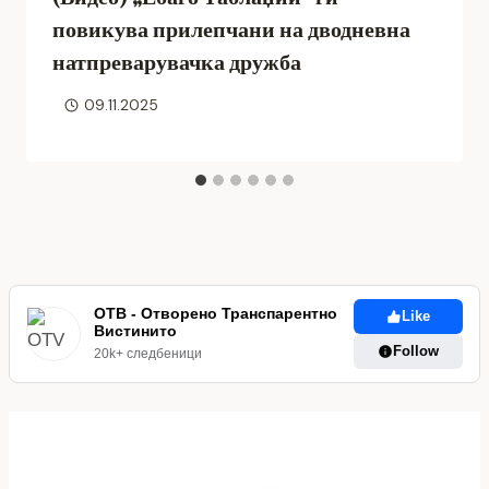
повикува прилепчани на дводневна
натпреварувачка дружба
09.11.2025
ОТВ - Отворено Транспарентно
Like
Вистинито
Follow
20k+ следбеници