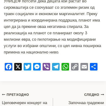
УНИЦЕФ потсети дека децата кои растат во
сиромаштија се соочуваат со зголемен ризик од
траен социјален и економски маргиналитет. Преку
интегрирана и координирана поддршка, планот има
цел да ја прекине оваа негативна спирала. За
реализација на планот се планираат околу 3
милиони евра, со пилотирање на модифицирани
услуги во избрани општини, со цел нивна поширока
примена на национално ниво.
F
X
T
M
Vi
T
W
C
E
S
a
wi
e
b
el
h
o
m
h
c
tt
ss
er
e
at
p
ai
ar
e
er
e
gr
s
y
l
e
Навигација
b
n
a
A
Li
ПРЕТХОДНО
СЛЕДНО
o
g
m
p
n
Целовечерен концерт на
Започнаа градежни
на