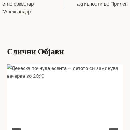
етно оркестар
активности во Прилеп
o
er
p
k
напис
“Александар”
k
Слични Објави