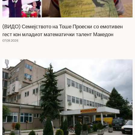
(ВИДО) Семејството на Тоше Проески со емотивен
гест кон младиот математички талент Македон
07.08.2026