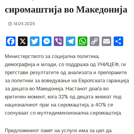
сиромаштија во Македонија
14.05.2025
F
X
T
M
Vi
T
W
C
E
S
a
wi
e
b
el
h
o
m
h
Министерството за социјална политика,
c
tt
ss
er
e
at
p
ai
ar
демографија и млади, со поддршка од УНИЦЕФ, ги
e
er
e
gr
s
y
l
e
претстави резултатите од анализата и препораките
b
n
a
A
Li
за политики за воведување на Европската гаранција
o
g
m
p
n
за децата во Македонија. Настанот доаѓа во
o
er
p
k
критичен момент, кога 32% од децата живеат под
националниот праг на сиромаштија, а 40% се
k
соочуваат со мултидимензионална сиромаштија.
Предложениот пакет на услуги има за цел да