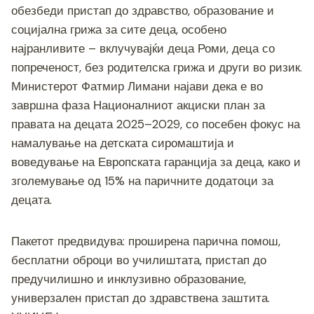
обезбеди пристап до здравство, образование и
социјална грижа за сите деца, особено
најранливите – вклучувајќи деца Роми, деца со
попреченост, без родителска грижа и други во ризик.
Министерот Фатмир Лимани најави дека е во
завршна фаза Националниот акциски план за
правата на децата 2025–2029, со посебен фокус на
намалување на детската сиромаштија и
воведување на Европската гаранција за деца, како и
зголемување од 15% на паричните додатоци за
децата.
Пакетот предвидува: проширена парична помош,
бесплатни оброци во училиштата, пристап до
предучилишно и инклузивно образование,
универзален пристап до здравствена заштита.