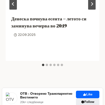
Денеска почнува есента – летото си
заминува вечерва во 20:19
22.09.2025
ОТВ - Отворено Транспарентно
Like
Вистинито
Follow
20k+ следбеници