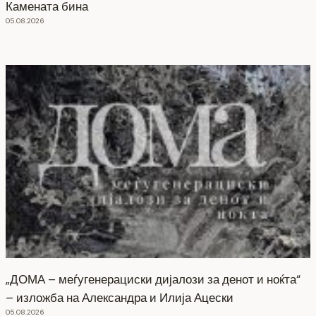
Камената бина
05.08.2026
„ДОМА – меѓугенерациски дијалози за денот и ноќта“
– изложба на Александра и Илија Ацески
05.08.2026