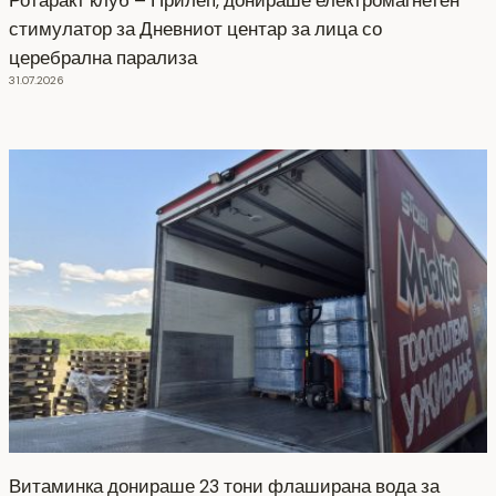
Ротаракт клуб – Прилеп, донираше електромагнетен
стимулатор за Дневниот центар за лица со
церебрална парализа
31.07.2026
Витаминка донираше 23 тони флаширана вода за