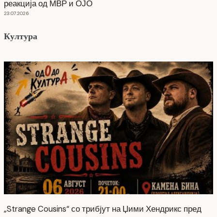
реакција од МВР и ОЈО
23.07.2026
Култура
„Strange Cousins“ со трибјут на Џими Хендрикс пред