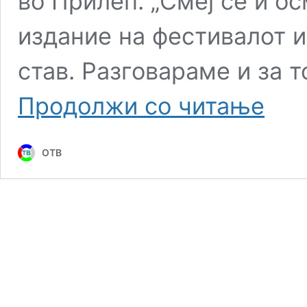
во Прилеп. „Смеј се и ос
издание на фестивалот и
став. Разговараме и за 
Отворен
Продолжи со читање
муабети
со
Ана
ОТВ
Стојанос
(видео)