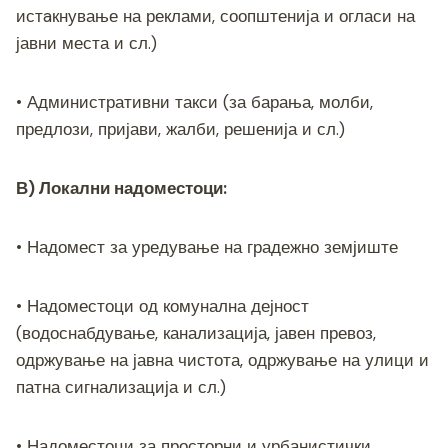
истaкнување на реклами, соопштенија и огласи на
јавни места и сл.)
• Административни такси (за барања, молби,
предлози, пријави, жалби, решенија и сл.)
В) Локални надоместоци:
• Надомест за уредување на градежно земјиште
• Надоместоци од комунална дејност
(водоснабдување, канализација, јавен превоз,
одржување на јавна чистота, одржување на улици и
патна сигнализација и сл.)
• Надоместоци за просторни и урбанистички