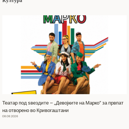
Култура
Театар под ѕвездите – „Девојките на Марко“ за првпат
на отворено во Кривогаштани
08.08.2026