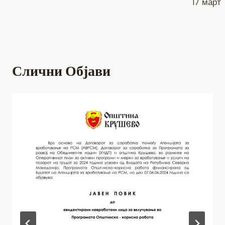
напис
17 март
k
Слични Објави