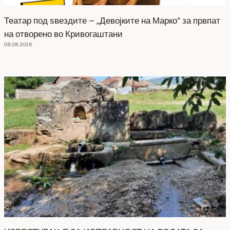
Театар под ѕвездите – „Девојките на Марко“ за првпат
на отворено во Кривогаштани
08.08.2026