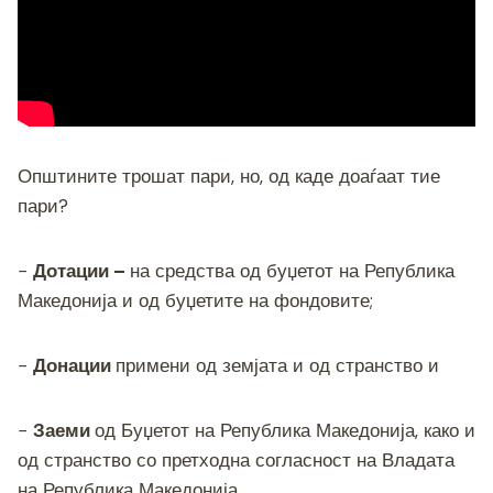
o
g
m
p
n
o
er
p
k
k
Општините трошат пари, но, од каде доаѓаат тие
пари?
−
Дотации –
на средства од буџетот на Република
Македонија и од буџетите на фондовите;
−
Донации
примени од земјата и од странство и
−
Заеми
од Буџетот на Република Македонија, како и
од странство со претходна согласност на Владата
на Република Македонија.