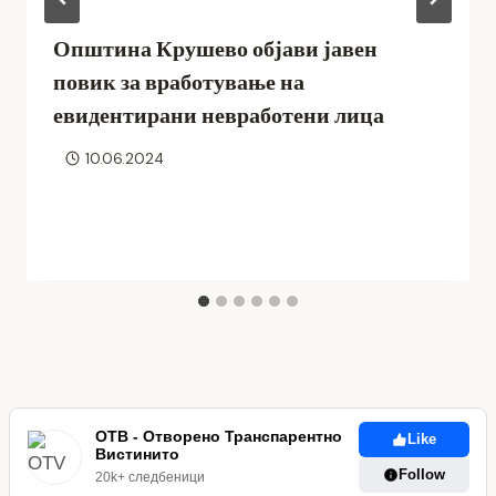
Општина Крушево објави јавен
повик за вработување на
евидентирани невработени лица
10.06.2024
ОТВ - Отворено Транспарентно
Like
Вистинито
Follow
20k+ следбеници