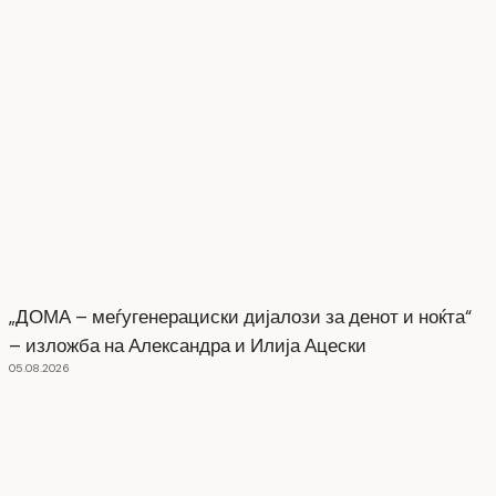
„ДОМА – меѓугенерациски дијалози за денот и ноќта“
– изложба на Александра и Илија Ацески
05.08.2026