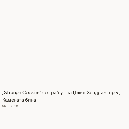
„Strange Cousins“ со трибјут на Џими Хендрикс пред
Камената бина
05.08.2026