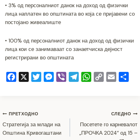
• 3% од персоналниот данок на доход од физички
лица наплатен во општината во која се пријавени со
постојано живеалиште
• 100% од персоналниот данок на доход од физички
лица кои се занимаваат со занаетчиска дејност
регистрирани во општината
F
X
T
M
Vi
T
W
C
E
S
a
wi
e
b
el
h
o
m
h
c
tt
ss
er
e
at
p
ai
ar
e
er
e
gr
s
y
l
e
Навигација
b
n
a
A
Li
ПРЕТХОДНО
СЛЕДНО
o
g
m
p
n
Стратегија за млади на
Посетете го карневалот
на
Општина Кривогаштани
„ПРОЧКА 2024“ од 15 –
o
er
p
k