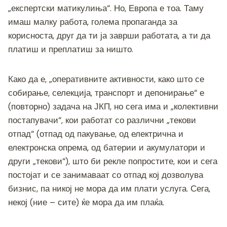
„експертски матикулиња“. Но, Европа е тоа. Таму
имаш малку работа, голема пропаганда за
корисноста, друг да ти ја заврши работата, а ти да
платиш и преплатиш за ништо.
Како да е, „оперативните активности, како што се
собирање, селекција, транспорт и депонирање“ е
(повторно) задача на ЈКП, но сега има и „колективни
постапувачи“, кои работат со различни „текови
отпад“ (отпад од пакување, од електрична и
електронска опрема, од батерии и акумулатори и
други „текови“), што би рекле попростите, кои и сега
постојат и се занимаваат со отпад кој дозволува
бизнис, па никој не мора да им плати услуга. Сега,
некој (ние – сите) ќе мора да им плаќа.