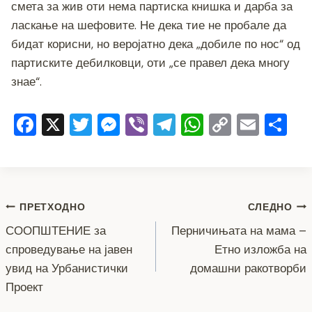
смета за жив оти нема партиска книшка и дарба за
ласкање на шефовите. Не дека тие не пробале да
бидат корисни, но веројатно дека „добиле по нос“ од
партиските дебилковци, оти „се правел дека многу
знае“.
F
X
T
M
Vi
T
W
C
E
S
a
wi
e
b
el
h
o
m
h
c
tt
ss
er
e
at
p
ai
ar
e
er
e
gr
s
y
l
e
Навигација
b
n
a
A
Li
ПРЕТХОДНО
СЛЕДНО
o
g
m
p
n
СООПШТЕНИЕ за
Перничињата на мама –
на
спроведување на јавен
Етно изложба на
o
er
p
k
напис
увид на Урбанистички
домашни ракотворби
k
Проект