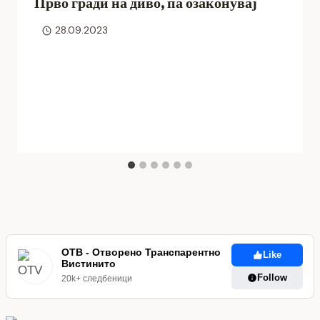
Прво гради на диво, па озаконувај
28.09.2023
ОТВ - Отворено Транспарентно
Like
Вистинито
Follow
20k+ следбеници