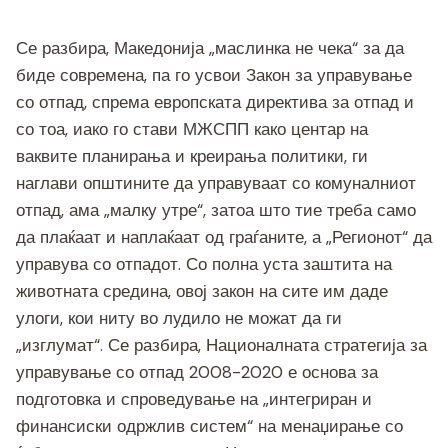
Се разбира, Македонија „маслинка не чека“ за да
биде современа, па го усвои Закон за управување
со отпад, спрема европската директива за отпад и
со тоа, иако го стави МЖСПП како центар на
ваквите планирања и креирања политики, ги
наглави општините да управуваат со комуналниот
отпад, ама „малку утре“, затоа што тие треба само
да плаќаат и наплаќаат од граѓаните, а „Регионот“ да
управува со отпадот. Со полна уста заштита на
животната средина, овој закон на сите им даде
улоги, кои ниту во лудило не можат да ги
„изглумат“. Се разбира, Националната стратегија за
управување со отпад 2008-2020 е основа за
подготовка и спроведување на „интегриран и
финансиски одржлив систем“ на менаџирање со