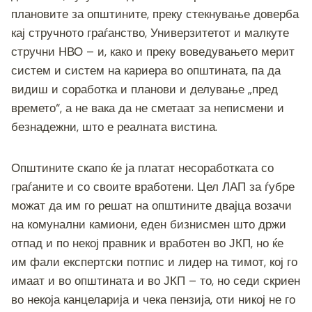
плановите за општините, преку стекнување доверба
кај стручното граѓанство, Универзитетот и малкуте
стручни НВО – и, како и преку воведувањето мерит
систем и систем на кариера во општината, па да
видиш и соработка и планови и делување „пред
времето“, а не вака да не сметаат за неписмени и
безнадежни, што е реалната вистина.
Општините скапо ќе ја платат несоработката со
граѓаните и со своите вработени. Цел ЛАП за ѓубре
можат да им го решат на општините двајца возачи
на комунални камиони, еден бизнисмен што држи
отпад и по некој правник и вработен во ЈКП, но ќе
им фали експертски потпис и лидер на тимот, кој го
имаат и во општината и во ЈКП – то, но седи скриен
во некоја канцеларија и чека пензија, оти никој не го