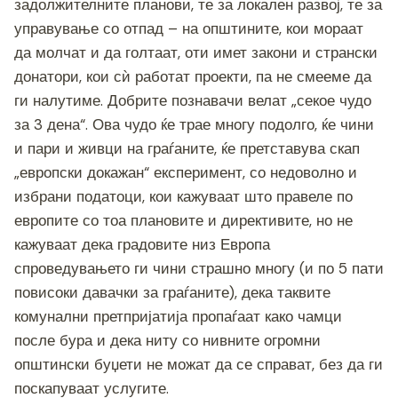
o
g
m
p
n
задолжителните планови, те за локален развој, те за
o
er
p
k
управување со отпад – на општините, кои мораат
да молчат и да голтаат, оти имет закони и странски
k
донатори, кои сѝ работат проекти, па не смееме да
ги налутиме. Добрите познавачи велат „секое чудо
за 3 дена“. Ова чудо ќе трае многу подолго, ќе чини
и пари и живци на граѓаните, ќе претставува скап
„европски докажан“ експеримент, со недоволно и
избрани податоци, кои кажуваат што правеле по
европите со тоа плановите и директивите, но не
кажуваат дека градовите низ Европа
спроведувањето ги чини страшно многу (и по 5 пати
повисоки давачки за граѓаните), дека таквите
комунални претпријатија пропаѓаат како чамци
после бура и дека ниту со нивните огромни
општински буџети не можат да се справат, без да ги
поскапуваат услугите.