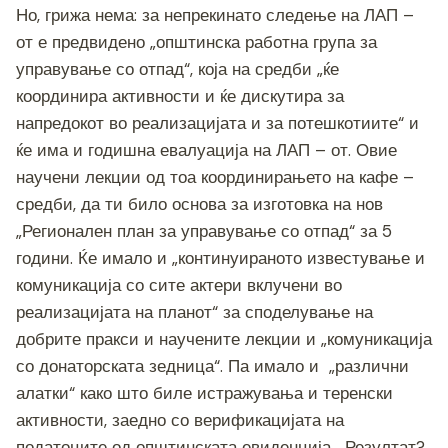
Но, грижа нема: за непрекинато следење на ЛАП –
от е предвидено „општинска работна група за
управување со отпад“, која на средби „ќе
координира активности и ќе дискутира за
напредокот во реализацијата и за потешкотиите“ и
ќе има и годишна евалуација на ЛАП – от. Овие
научени лекции од тоа координирањето на кафе –
средби, да ти било основа за изготовка на нов
„Регионален план за управување со отпад“ за 5
години. Ќе имало и „континуираното известување и
комуникација со сите актери вклучени во
реализацијата на планот“ за споделување на
добрите пракси и научените лекции и „комуникација
со донаторската зедница“. Па имало и „различни
алатки“ како што биле истражувања и теренски
активности, заедно со верификацијата на
податоците од општинската евиденција… Резултат?