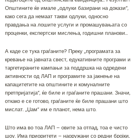
Општините ќе имале „одлуки базирани на докази“,
како сега да немаат такви одлуки, односно
правдања на лошите услуги и промашувањата со
проценки, експертски мислења, годишни планови…
А каде се тука граѓаните? Преку „програмата за
кревање на јавната свест, едукативните програми и
таргетираните кампањи за поддршка на одредени
активности од ЛАП и програмите за јакнење на
капацитетите на општините и комуналните
претпријатија“, ќе биле и граѓаните прашани. Значи,
откако е се готово, граѓаните ќе биле прашани што
мислат. „Џам“ им е планот, нема што.
Што има во тоа ЛАП – овите за отпад, тоа е чисто
шоу. Има приоритети – наоружани со редни бројки,