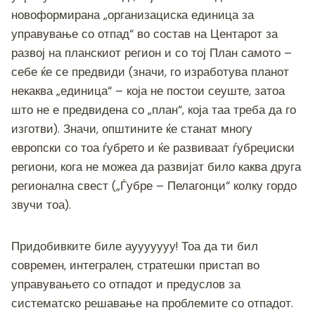
новоформирана „организациска единица за
управување со отпад“ во состав на Центарот за
развој на планскиот регион и со тој План самото –
себе ќе се предвиди (значи, го изработува планот
некаква „единица“ – која не постои сеуште, затоа
што не е предвидена со „план“, која таа треба да го
изготви). Значи, општините ќе станат многу
европски со тоа ѓубрето и ќе развиваат ѓубреџиски
региони, кога не можеа да развијат било каква друга
регионална свест („Ѓубре – Пелагонци“ колку гордо
звучи тоа).
Придобивките биле аууууууу! Тоа да ти бил
современ, интегрален, стратешки пристап во
управувањето со отпадот и предуслов за
систематско решавање на проблемите со отпадот.