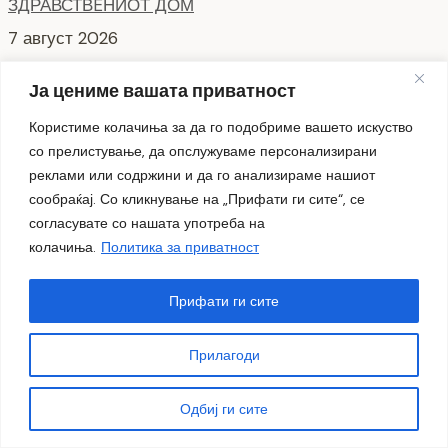
ЗДРАВСТВEНИОТ ДОМ
7 август 2026
Ја цениме вашата приватност
НОВ ПАРКИНГ ПРОСТОР ВО ЦЕНТАРОТ НА ГРАДОТ
6 август 2026
Користиме колачиња за да го подобриме вашето искуство
со прелистување, да опслужуваме персонализирани
реклами или содржини и да го анализираме нашиот
сообраќај. Со кликнување на „Прифати ги сите“, се
согласувате со нашата употреба на
колачиња.
Политика за приватност
Прифати ги сите
Пелагонија
Македонија
Колумни
Видео
Емисии
Култура
Здравје
Занимливости
Прилагоди
Спорт
ИРИС
Одбиј ги сите