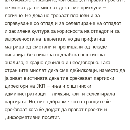
не можат да не мислат дека сме приглупи –
логично. Не дека не требаат планови и за
справување со отпад и за селектирање на отпадот
и засилена култура за корисноста на отпадот и за
загрозеноста на планетата, но да прифатиш
матрица од смотани и препишани од некаде –
писанија, без никаква подлабока општинска
анализа, е крајно дебилно и неодговорно. Така
странците мислат дека сме дебилковци, наместо да
ја знаат вистината дека тие среќаваат партиски
директори на ЈКП – иња и општински
административци – лижачи, кои ги селектирала
партијата. Но, ние одбравме кого странците ќе
среќаваат кога ќе дојдат да прават проекти и
„информативни посети“.