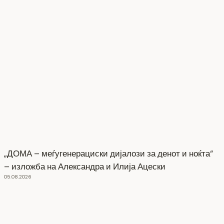
„ДОМА – меѓугенерациски дијалози за денот и ноќта“
– изложба на Александра и Илија Ацески
05.08.2026