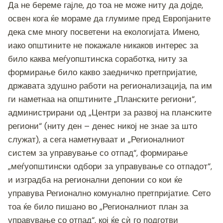
Да не береме гајле, до тоа не може ниту да дојде,
освен кога ќе мораме да глумиме пред Европјаните
дека сме многу посветени на екологијата. Имено,
иако општините не покажале никаков интерес за
било каква меѓуопштинска соработка, ниту за
формирање било какво заедничко претпријатие,
државата здушно работи на регионализација, па им
ги наметнаа на општините „Планските региони“,
администрирани од „Центри за развој на планските
региони“ (ниту ден – денес никој не знае за што
служат), а сега наметнуваат и „Регионалниот
систем за управување со отпад“, формирање
„меѓуопштински одбори за управување со отпадот“,
и изградба на регионални депонии со кои ќе
управува Регионално комунално претпријатие. Сето
тоа ќе било пишано во „Регионалниот план за
управување со отпад“, кој ќе сѝ го подготви