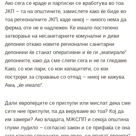
Ако сега се краде и партиски се вработува во тоа
ЈКП – та на општините, замислете како ќе биде во
тоа регионалните ЈКП, каде никој – никого нема да
ферма, оти не е надлежен. Ќе имало постепено
затворање на несанитарните комунални и диви
депонии откако новите регионални санитарни
депониии ќе станат оперативни и ќе ги „мапирале“
депониите, како да сме слепи сега и не ги гледаме.
Како, со кои пари, со кои капацитети, со кои
постројки за справање со отпад – никој не кажува.
Ама, „ќе имало“.
Дали европејците се приглупи или мислат дека сме
сите ние приглупи, па да веруваме во тоа? Кој да
им замери? Ако владата, МЖСПП и секоја општина
глуми лудило – согласно закон и се прифаќа се она
што кажале странците, кои овде „си прават проекти“,