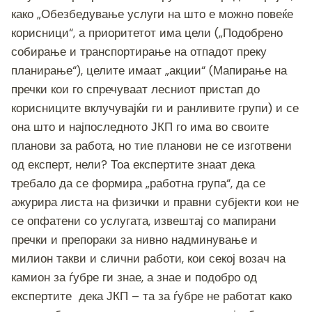
како „Обезбедување услуги на што е можно повеќе
корисници“, а приоритетот има цели („Подобрено
собирање и транспортирање на отпадот преку
планирање“), целите имаат „акции“ (Мапирање на
пречки кои го спречуваат лесниот пристап до
корисниците вклучувајќи ги и ранливите групи) и се
она што и најпоследното ЈКП го има во своите
планови за работа, но тие планови не се изготвени
од експерт, нели? Тоа експертите знаат дека
требало да се формира „работна група“, да се
ажурира листа на физички и правни субјекти кои не
се опфатени со услугата, извештај со мапирани
пречки и препораки за нивно надминување и
милион такви и слични работи, кои секој возач на
камион за ѓубре ги знае, а знае и подобро од
експертите дека ЈКП – та за ѓубре не работат како