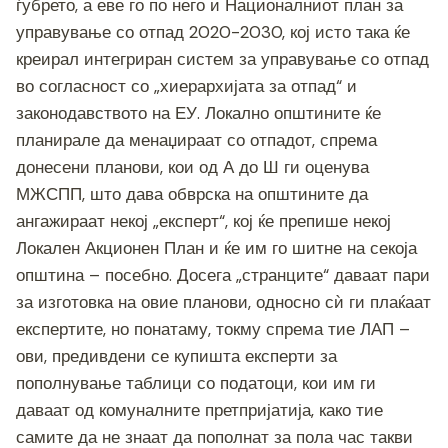
ѓубрето, а еве го по него и Националниот план за
управување со отпад 2020-2030, кој исто така ќе
креирал интегриран систем за управување со отпад
во согласност со „хиерархијата за отпад“ и
законодавството на ЕУ. Локално општините ќе
планирале да менаџираат со отпадот, спрема
донесени планови, кои од А до Ш ги оценува
МЖСПП, што дава обврска на општините да
ангажираат некој „експерт“, кој ќе препише некој
Локален Акционен План и ќе им го шитне на секоја
општина – посебно. Досега „странците“ даваат пари
за изготовка на овие планови, односно сѝ ги плаќаат
експертите, но понатаму, токму спрема тие ЛАП –
ови, предивдени се купишта експерти за
пополнување таблици со податоци, кои им ги
даваат од комуналните претпријатија, како тие
самите да не знаат да пополнат за пола час такви