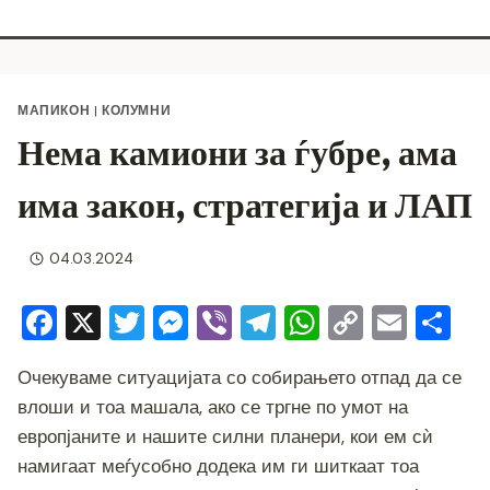
МАПИКОН
|
КОЛУМНИ
Нема камиони за ѓубре, ама
има закон, стратегија и ЛАП
04.03.2024
F
X
T
M
Vi
T
W
C
E
S
a
wi
e
b
el
h
o
m
h
Очекуваме ситуацијата со собирањето отпад да се
c
tt
ss
er
e
at
p
ai
ar
влоши и тоа машала, ако се тргне по умот на
e
er
e
gr
s
y
l
e
европјаните и нашите силни планери, кои ем сѝ
b
n
a
A
Li
намигаат меѓусобно додека им ги шиткаат тоа