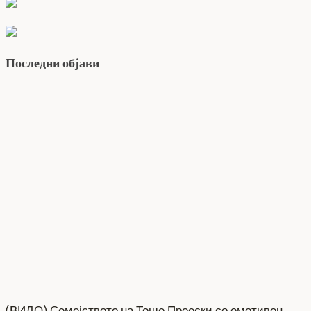
Последни објави
(ВИДО) Семејството на Тоше Проески со емотивен