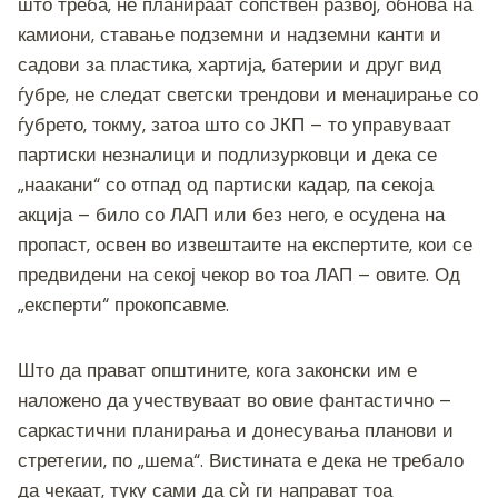
што треба, не планираат сопствен развој, обнова на
камиони, ставање подземни и надземни канти и
садови за пластика, хартија, батерии и друг вид
ѓубре, не следат светски трендови и менаџирање со
ѓубрето, токму, затоа што со ЈКП – то управуваат
партиски незналици и подлизурковци и дека се
„наакани“ со отпад од партиски кадар, па секоја
акција – било со ЛАП или без него, е осудена на
пропаст, освен во извештаите на експертите, кои се
предвидени на секој чекор во тоа ЛАП – овите. Од
„експерти“ прокопсавме.
Што да прават општините, кога законски им е
наложено да учествуваат во овие фантастично –
саркастични планирања и донесувања планови и
стретегии, по „шема“. Вистината е дека не требало
да чекаат, туку сами да сѝ ги направат тоа